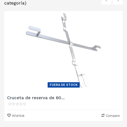
categoría)
‹
›
FUERA DE STOCK
Cruceta de reserva de 60...
Wishlist
Compare