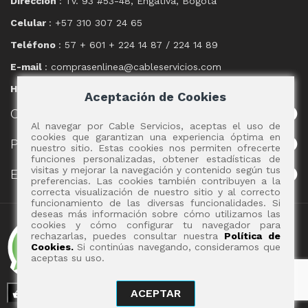
Dirección
: Tv. 93 #53-48, Engativá, Bogotá
Celular
: +57 310 307 24 65
Teléfono
: 57 + 601 + 224 14 87 / 224 14 89
E-mail
: comprasenlinea@cableservicios.com
Horario
: 8:00 am a las 17:00 pm
Aceptación de Cookies
CABLE
SERVICIOS
Al navegar por Cable Servicios, aceptas el uso de
cookies que garantizan una experiencia óptima en
POLÍTICAS
nuestro sitio. Estas cookies nos permiten ofrecerte
funciones personalizadas, obtener estadísticas de
visitas y mejorar la navegación y contenido según tus
EVENTOS
preferencias. Las cookies también contribuyen a la
correcta visualización de nuestro sitio y al correcto
funcionamiento de las diversas funcionalidades. Si
deseas más información sobre cómo utilizamos las
Copyright 2017 - Cable Servicios S.A.
cookies y cómo configurar tu navegador para
rechazarlas, puedes consultar nuestra
Política de
Cookies.
Si continúas navegando, consideramos que
aceptas su uso.
ACEPTAR