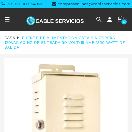
+57 310 307 24 65
|
comprasenlinea@cableservicios.com
Navegación
search
person
☰
0
de
palanca
CASA
FUENTE DE ALIMENTACIÓN CATV SIN ESPERA
120VAC 60 HZ DE ENTRADA 90 VOLT/15 AMP 1350 WATT DE
SALIDA