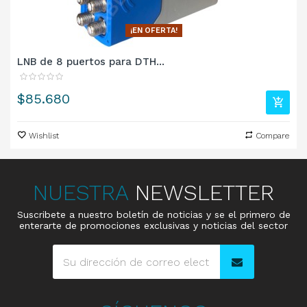
¡EN OFERTA!
LNB de 8 puertos para DTH...
Precio
$85.680
Wishlist
Compare
NUESTRA
NEWSLETTER
Suscribete a nuestro boletín de noticias y se el primero de
enterarte de promociones exclusivas y noticias del sector