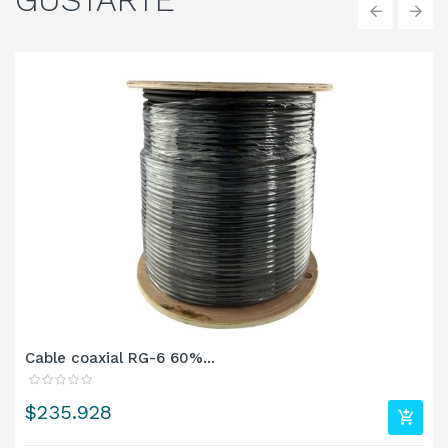
‹
›
Cable coaxial RG-6 60%...
Precio
$235.928