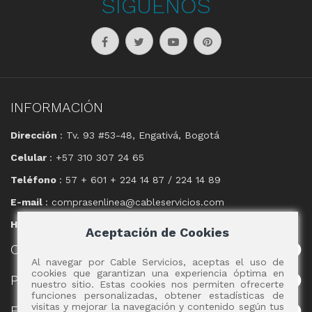
SÍGUENOS
INFORMACIÓN
Dirección
: Tv. 93 #53-48, Engativá, Bogotá
Celular
: +57 310 307 24 65
Teléfono
: 57 + 601 + 224 14 87 / 224 14 89
E-mail
: comprasenlinea@cableservicios.com
Horario
: 8:00 am a las 17:00 pm
Aceptación de Cookies
CABLE
SERVICIOS
Al navegar por Cable Servicios, aceptas el uso de
cookies que garantizan una experiencia óptima en
POLÍTICAS
nuestro sitio. Estas cookies nos permiten ofrecerte
funciones personalizadas, obtener estadísticas de
visitas y mejorar la navegación y contenido según tus
EVENTOS