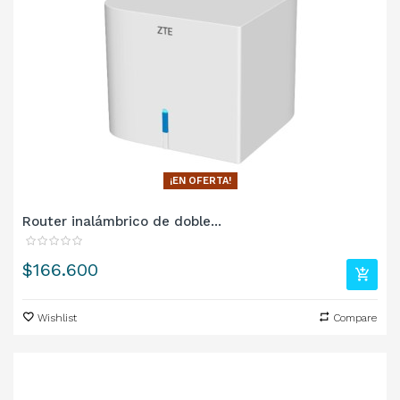
¡EN OFERTA!
Router inalámbrico de doble...
Precio
$166.600
Wishlist
Compare