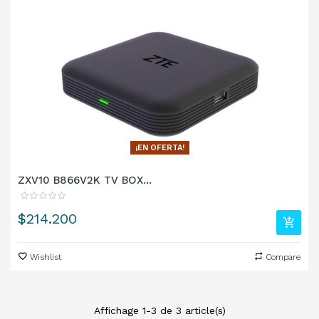
¡EN OFERTA!
ZXV10 B866V2K TV BOX...
Precio
$214.200
Wishlist
Compare
Affichage 1-3 de 3 article(s)