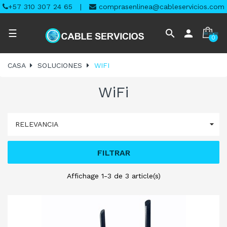
+57 310 307 24 65
|
comprasenlinea@cableservicios.com
Navegación
search
person
☰
0
de
palanca
CASA
SOLUCIONES
WIFI
WiFi

RELEVANCIA
FILTRAR
Affichage 1-3 de 3 article(s)