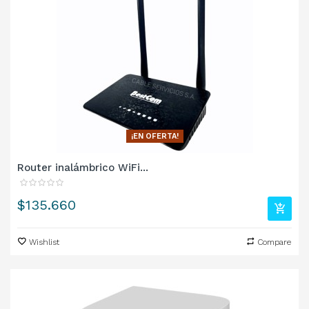
¡EN OFERTA!
Router inalámbrico WiFi...
Precio
$135.660
Wishlist
Compare