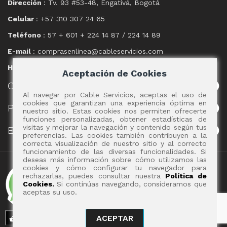
Dirección
: Tv. 93 #53-48, Engativá, Bogotá
Celular
: +57 310 307 24 65
Teléfono
: 57 + 601 + 224 14 87 / 224 14 89
E-mail
: comprasenlinea@cableservicios.com
Horario
: 8:00 am a las 17:00 pm
Aceptación de Cookies
CABLE
SERVICIOS
Al navegar por Cable Servicios, aceptas el uso de
cookies que garantizan una experiencia óptima en
POLÍTICAS
nuestro sitio. Estas cookies nos permiten ofrecerte
funciones personalizadas, obtener estadísticas de
visitas y mejorar la navegación y contenido según tus
EVENTOS
preferencias. Las cookies también contribuyen a la
correcta visualización de nuestro sitio y al correcto
funcionamiento de las diversas funcionalidades. Si
deseas más información sobre cómo utilizamos las
Copyright 2017 - Cable Servicios S.A.
cookies y cómo configurar tu navegador para
rechazarlas, puedes consultar nuestra
Política de
Cookies.
Si continúas navegando, consideramos que
aceptas su uso.
ACEPTAR