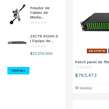
Pelador de
Cables de
Media...
ZXCTN 6120H-S
| Equipo de...
¡EN OFERTA!
Precio
$27.370.000
Patch panel de fibr
VIEW ALL
Precio
$763.473
Wishlist