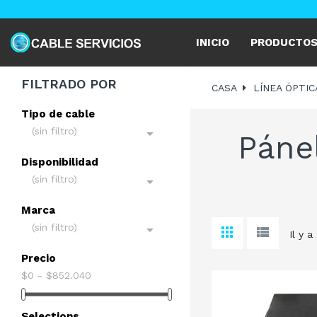
INICIO
PRODUCTO
FILTRADO POR
CASA
LÍNEA ÓPTIC
Tipo de cable
(sin filtro)

Pánel
Disponibilidad
(sin filtro)

Marca
(sin filtro)

Il y a
Precio
$0 - $852.040
Selections