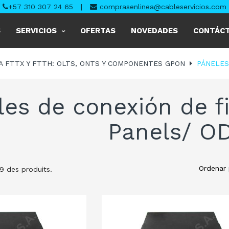
+57 310 307 24 65
|
comprasenlinea@cableservicios.com
S
SERVICIOS
OFERTAS
NOVEDADES
CONTÁC
A FTTX Y FTTH: OLTS, ONTS Y COMPONENTES GPON
PÁNELES
es de conexión de f
Panels/ O
Ordenar 
 9 des produits.