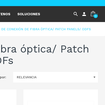
search
person
TENOS
SOLUCIONES
0
 DE CONEXIÓN DE FIBRA ÓPTICA/ PATCH PANELS/ ODFS
ibra óptica/ Patch
DFs

RELEVANCIA
por: