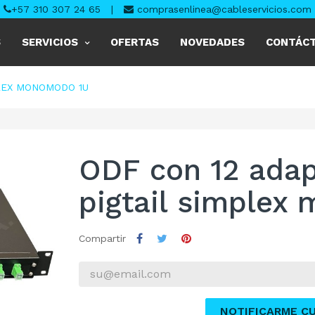
+57 310 307 24 65
|
comprasenlinea@cableservicios.com
S
SERVICIOS
OFERTAS
NOVEDADES
CONTÁC
PLEX MONOMODO 1U
ODF con 12 ada
pigtail simplex
Compartir
NOTIFICARME C