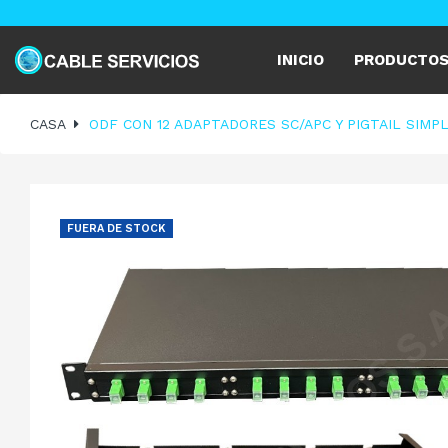
INICIO
PRODUCTO
CASA
ODF CON 12 ADAPTADORES SC/APC Y PIGTAIL SIM
FUERA DE STOCK