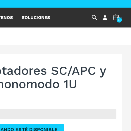
search
person
TENOS
SOLUCIONES
0
ptadores SC/APC y
 monomodo 1U
UANDO ESTÉ DISPONIBLE