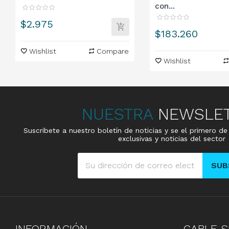
con...
Precio
$2.975
Precio
$183.260
Wishlist
Compare
Wishlist
NUESTRA
NEWSLE
Suscribete a nuestro boletín de noticias y se el primero d
exclusivas y noticias del sector
SUB
INFORMACIÓN
CABLE
S