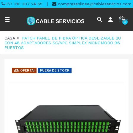
+57 310 307 24 65
|
comprasenlinea@cableservicios.com
Navegación
search
person
☰
0
de
palanca
CASA
PATCH PANEL DE FIBRA ÓPTICA DESLIZABLE 2U
CON 48 ADAPTADORES SC/APC SIMPLEX MONOMODO 96
PUERTOS
¡EN OFERTA!
FUERA DE STOCK