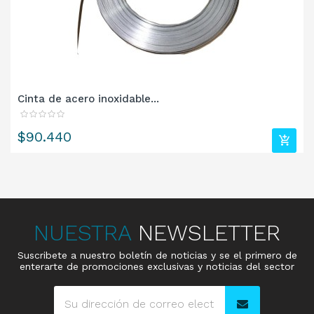
Cinta de acero inoxidable...
Precio
$90.440
NUESTRA
NEWSLETTER
Suscribete a nuestro boletín de noticias y se el primero de
enterarte de promociones exclusivas y noticias del sector