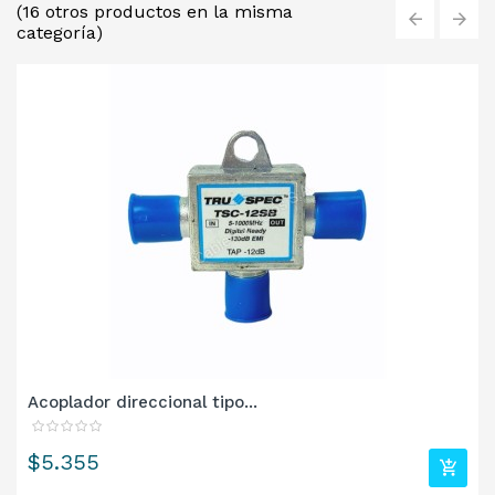
(16 otros productos en la misma
categoría)
‹
›
Acoplador direccional tipo...
Precio
$5.355