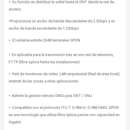
• 
Su función es distribuir la señal hasta la ONT desde la red de 
acceso. 
•
Proporciona un ancho de banda descendente de 2.5Gbps y un 
ancho de banda ascendente de 1.25Gbps
• E
l sistema admite 2048 terminales GPON
• 
Es aplicable para la transmisión tres en uno red de televisión, 
FTTP (fibra óptica hasta las instalaciones)
• R
ed de monitoreo de video, LAN empresarial (Red de área local), 
internet de las cosas y otras aplicaciones.
• 
Admite la gestión remota OMCI para ONT / ONU
• C
ompatible con el protocolo ITU-T G.984.4 / G.988 OMCI. GPON 
es una tecnología que utiliza fibra óptica pasiva con capacidad en 
Gigabit.