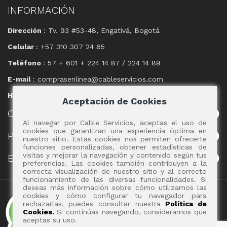
INFORMACIÓN
Dirección
: Tv. 93 #53-48, Engativá, Bogotá
Celular
: +57 310 307 24 65
Teléfono
: 57 + 601 + 224 14 87 / 224 14 89
E-mail
: comprasenlinea@cableservicios.com
Horario
: 8:00 am a las 17:00 pm
Aceptación de Cookies
CABLE
SERVICIOS
Al navegar por Cable Servicios, aceptas el uso de
cookies que garantizan una experiencia óptima en
POLÍTICAS
nuestro sitio. Estas cookies nos permiten ofrecerte
funciones personalizadas, obtener estadísticas de
visitas y mejorar la navegación y contenido según tus
EVENTOS
preferencias. Las cookies también contribuyen a la
correcta visualización de nuestro sitio y al correcto
funcionamiento de las diversas funcionalidades. Si
deseas más información sobre cómo utilizamos las
Copyright 2017 - Cable Servicios S.A.
cookies y cómo configurar tu navegador para
rechazarlas, puedes consultar nuestra
Política de
Cookies.
Si continúas navegando, consideramos que
aceptas su uso.