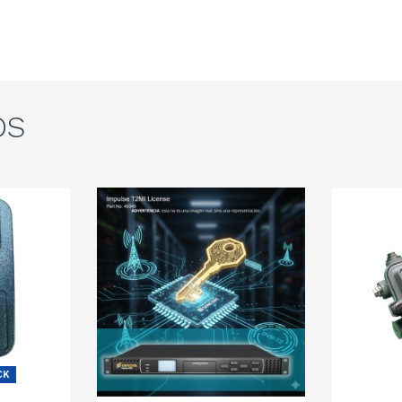
OS
CK