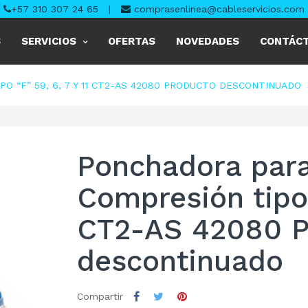
+57 310 307 24 65
|
comprasenlinea@cableservicios.com
S
SERVICIOS
OFERTAS
NOVEDADES
CONTÁC
 “F” 59, 6, 7 Y 11 CT2-AS 42080 PRODUCTO DESCONTINUADO
Ponchadora para
Compresión tipo 
CT2-AS 42080 P
descontinuado
Compartir