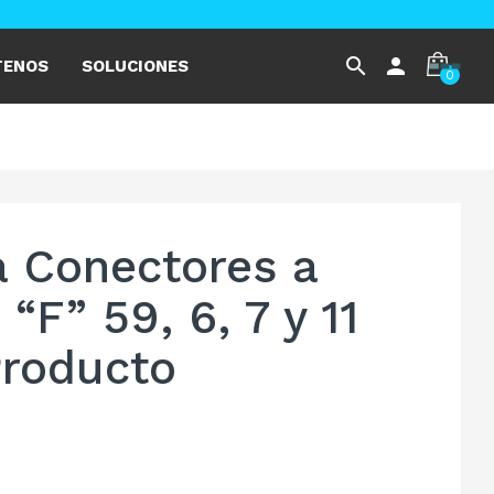
search
person
TENOS
SOLUCIONES
0
 Conectores a
“F” 59, 6, 7 y 11
roducto