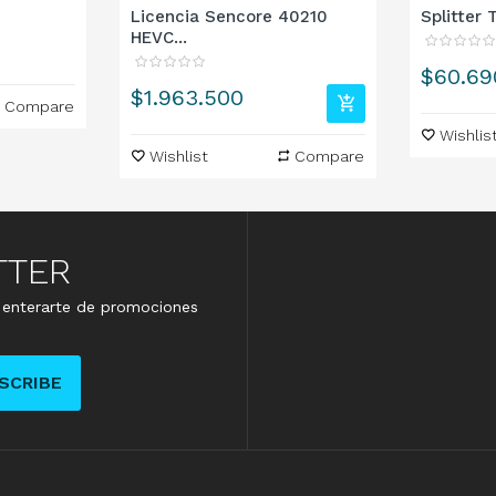
Licencia Sencore 40210
Splitter 
HEVC...
Precio
$60.69
Precio
$1.963.500
Compare
Wishlis
Wishlist
Compare
TTER
e enterarte de promociones
SCRIBE