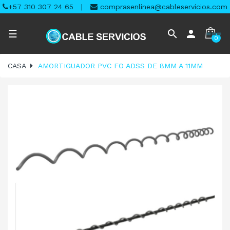
+57 310 307 24 65
|
comprasenlinea@cableservicios.com
Navegación
search
person
☰
0
de
palanca
CASA
AMORTIGUADOR PVC FO ADSS DE 8MM A 11MM