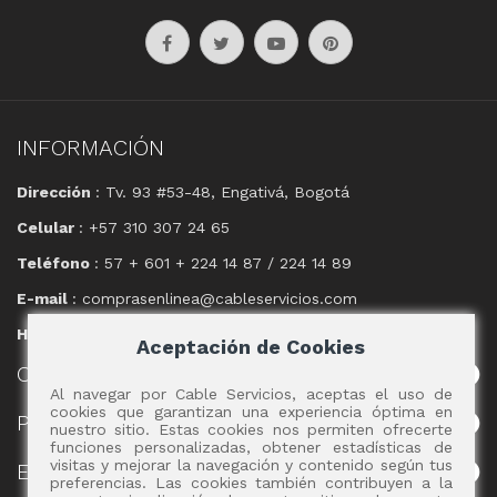
INFORMACIÓN
Dirección
: Tv. 93 #53-48, Engativá, Bogotá
Celular
: +57 310 307 24 65
Teléfono
: 57 + 601 + 224 14 87 / 224 14 89
E-mail
: comprasenlinea@cableservicios.com
Horario
: 8:00 am a las 17:00 pm
Aceptación de Cookies
CABLE
SERVICIOS
Al navegar por Cable Servicios, aceptas el uso de
cookies que garantizan una experiencia óptima en
POLÍTICAS
nuestro sitio. Estas cookies nos permiten ofrecerte
funciones personalizadas, obtener estadísticas de
visitas y mejorar la navegación y contenido según tus
EVENTOS
preferencias. Las cookies también contribuyen a la