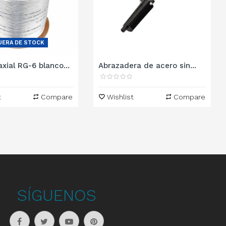
UERA DE STOCK
xial RG-6 blanco...
Abrazadera de acero sin...
t
Compare
Wishlist
Compare
SÍGUENOS