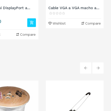
i DisplayPort a...
Cable VGA a VGA macho a...
0
Wishlist
Compare
t
Compare
‹
›