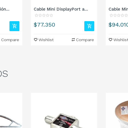
ón...
Cable Mini DisplayPort a...
Cable Min
Precio
Precio
$77.350
$94.01
Compare
Wishlist
Compare
Wishlis
OS