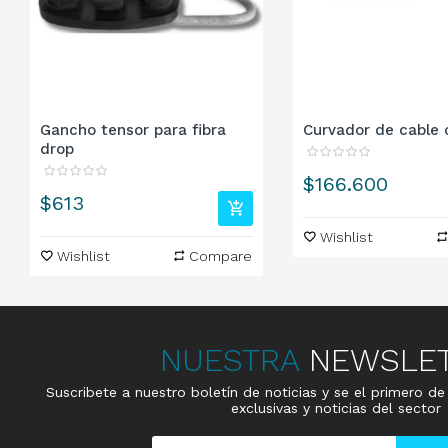
Gancho tensor para fibra
Curvador de cable c
drop
Precio
$166.600
Precio
$613
Wishlist
Wishlist
Compare
NUESTRA
NEWSLE
Suscribete a nuestro boletín de noticias y se el primero d
exclusivas y noticias del sector