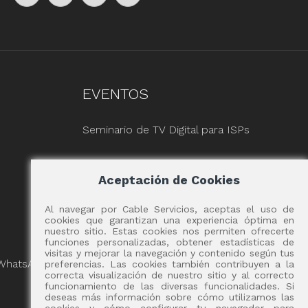
EVENTOS
Seminario de TV Digital para ISPs
Aceptación de Cookies
Al navegar por Cable Servicios, aceptas el uso de
cookies que garantizan una experiencia óptima en
nuestro sitio. Estas cookies nos permiten ofrecerte
funciones personalizadas, obtener estadísticas de
visitas y mejorar la navegación y contenido según tus
 WhatsApp
preferencias. Las cookies también contribuyen a la
correcta visualización de nuestro sitio y al correcto
funcionamiento de las diversas funcionalidades. Si
deseas más información sobre cómo utilizamos las