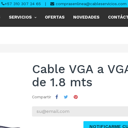
+57 310 307 24 65
|
comprasenlinea@cableservicios.com
S
SERVICIOS
OFERTAS
NOVEDADES
CONTÁC
Cable VGA a VG
de 1.8 mts
Compartir
NOTIFICARME C