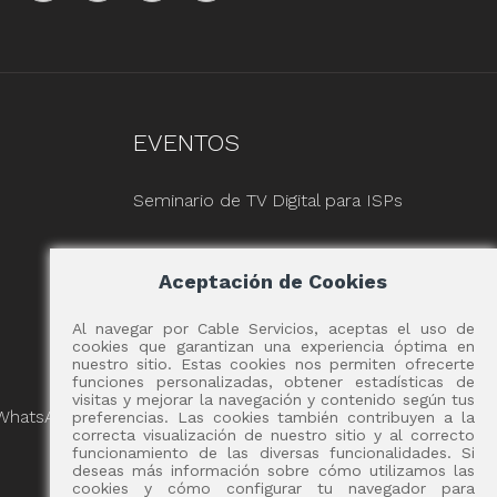
EVENTOS
Seminario de TV Digital para ISPs
Aceptación de Cookies
Al navegar por Cable Servicios, aceptas el uso de
cookies que garantizan una experiencia óptima en
nuestro sitio. Estas cookies nos permiten ofrecerte
funciones personalizadas, obtener estadísticas de
visitas y mejorar la navegación y contenido según tus
 WhatsApp
preferencias. Las cookies también contribuyen a la
correcta visualización de nuestro sitio y al correcto
funcionamiento de las diversas funcionalidades. Si
deseas más información sobre cómo utilizamos las
cookies y cómo configurar tu navegador para