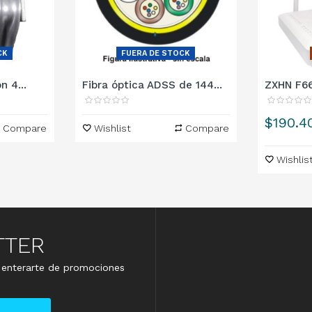
CK
FUERA DE STOCK
n 4...
Fibra óptica ADSS de 144...
ZXHN F66
Precio
$190.4
Compare
Wishlist
Compare
Wishlis
TTER
e enterarte de promociones