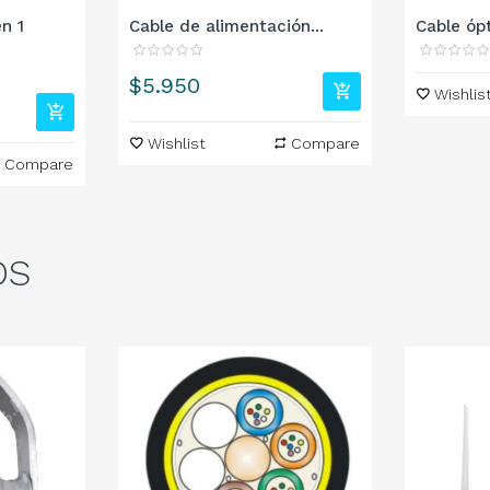
n 1
Cable de alimentación...
Cable ópt
Precio
$5.950
Wishlis
Wishlist
Compare
Compare
OS