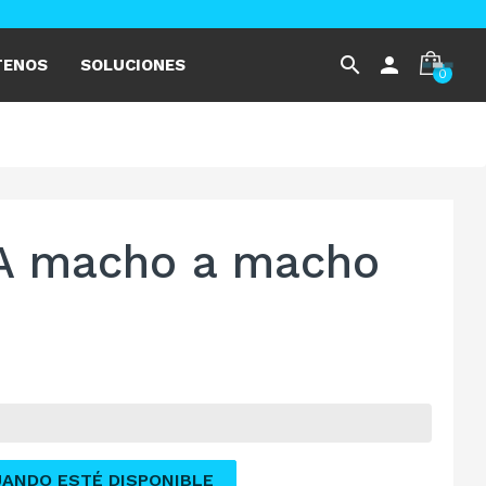
search
person
TENOS
SOLUCIONES
0
A macho a macho
UANDO ESTÉ DISPONIBLE