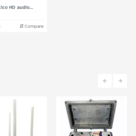
ico HD audio...
t
Compare
‹
›