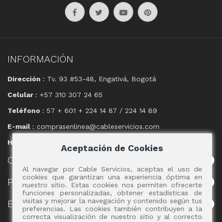
INFORMACIÓN
Dirección
: Tv. 93 #53-48, Engativá, Bogotá
Celular
: +57 310 307 24 65
Teléfono
: 57 + 601 + 224 14 87 / 224 14 89
E-mail
: comprasenlinea@cableservicios.com
Horario
: 8:00 am a las 17:00 pm
Aceptación de Cookies
CABLE
SERVICIOS
Al navegar por Cable Servicios, aceptas el uso de
cookies que garantizan una experiencia óptima en
POLÍTICAS
nuestro sitio. Estas cookies nos permiten ofrecerte
funciones personalizadas, obtener estadísticas de
visitas y mejorar la navegación y contenido según tus
EVENTOS
preferencias. Las cookies también contribuyen a la
correcta visualización de nuestro sitio y al correcto