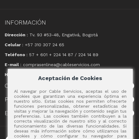
INFORMACIÓN
Dirección
: Tv. 93 #53-48, Engativá, Bogotá
Celular
: +57 310 307 24 65
Teléfono
: 57 + 601 + 224 14 87 / 224 14 89
E-mail
: comprasenlinea@cableservicios.com
Horario
: 8:00 am a las 17:00 pm
Aceptación de Cookies
CABLE
SERVICIOS
Al navegar por Cable Servicios, aceptas el uso de
cookies que garantizan una experiencia óptima en
POLÍTICAS
nuestro sitio. Estas cookies nos permiten ofrecerte
funciones personalizadas, obtener estadísticas de
visitas y mejorar la navegación y contenido según tus
EVENTOS
preferencias. Las cookies también contribuyen a la
correcta visualización de nuestro sitio y al correcto
funcionamiento de las diversas funcionalidades. Si
deseas más información sobre cómo utilizamos las
Copyright 2017 - Cable Servicios S.A.
cookies y cómo configurar tu navegador para