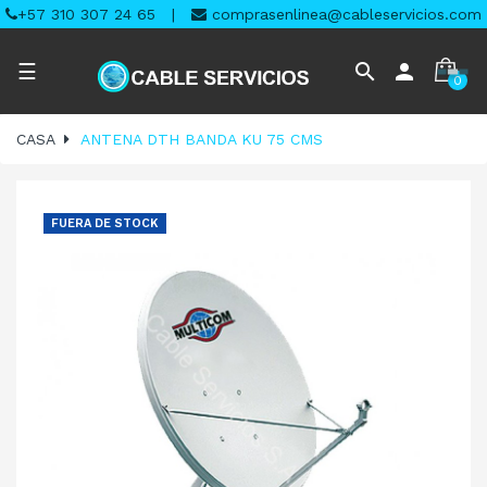
+57 310 307 24 65
|
comprasenlinea@cableservicios.com
Navegación
search
person
☰
0
de
palanca
CASA
ANTENA DTH BANDA KU 75 CMS
FUERA DE STOCK