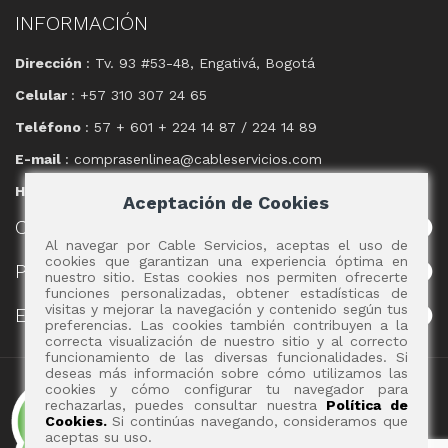
INFORMACIÓN
Dirección
: Tv. 93 #53-48, Engativá, Bogotá
Celular
: +57 310 307 24 65
Teléfono
: 57 + 601 + 224 14 87 / 224 14 89
E-mail
: comprasenlinea@cableservicios.com
Horario
: 8:00 am a las 17:00 pm
Aceptación de Cookies
CABLE
SERVICIOS
Al navegar por Cable Servicios, aceptas el uso de
cookies que garantizan una experiencia óptima en
POLÍTICAS
nuestro sitio. Estas cookies nos permiten ofrecerte
funciones personalizadas, obtener estadísticas de
visitas y mejorar la navegación y contenido según tus
EVENTOS
preferencias. Las cookies también contribuyen a la
correcta visualización de nuestro sitio y al correcto
funcionamiento de las diversas funcionalidades. Si
deseas más información sobre cómo utilizamos las
Copyright 2017 - Cable Servicios S.A.
cookies y cómo configurar tu navegador para
rechazarlas, puedes consultar nuestra
Política de
Cookies.
Si continúas navegando, consideramos que
aceptas su uso.