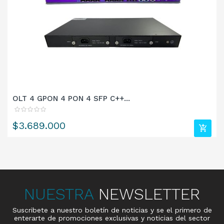
OLT 4 GPON 4 PON 4 SFP C++...
Precio
$3.689.000
NUESTRA
NEWSLETTER
Suscribete a nuestro boletín de noticias y se el primero de
enterarte de promociones exclusivas y noticias del sector