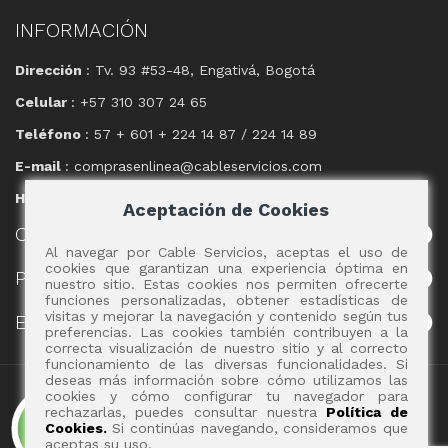
INFORMACIÓN
Dirección
: Tv. 93 #53-48, Engativá, Bogotá
Celular
: +57 310 307 24 65
Teléfono
: 57 + 601 + 224 14 87 / 224 14 89
E-mail
: comprasenlinea@cableservicios.com
Horario
: 8:00 am a las 17:00 pm
Aceptación de Cookies
CABLE
SERVICIOS
Al navegar por Cable Servicios, aceptas el uso de
cookies que garantizan una experiencia óptima en
POLÍTICAS
nuestro sitio. Estas cookies nos permiten ofrecerte
funciones personalizadas, obtener estadísticas de
visitas y mejorar la navegación y contenido según tus
EVENTOS
preferencias. Las cookies también contribuyen a la
correcta visualización de nuestro sitio y al correcto
funcionamiento de las diversas funcionalidades. Si
deseas más información sobre cómo utilizamos las
Copyright 2017 - Cable Servicios S.A.
cookies y cómo configurar tu navegador para
rechazarlas, puedes consultar nuestra
Política de
Cookies.
Si continúas navegando, consideramos que
aceptas su uso.