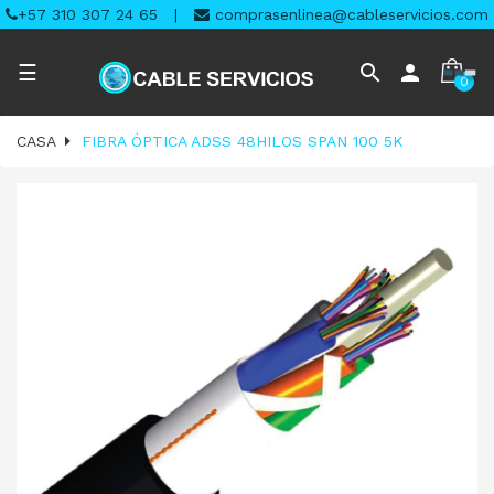
+57 310 307 24 65
|
comprasenlinea@cableservicios.com
Navegación
search
person
☰
0
de
palanca
CASA
FIBRA ÓPTICA ADSS 48HILOS SPAN 100 5K