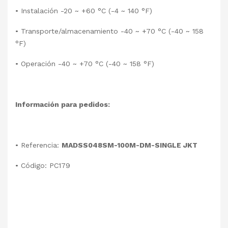
•
Instalación -20 ~ +60 °C (-4 ~ 140 °F)
•
Transporte/almacenamiento -40 ~ +70 °C (-40 ~ 158
°F)
•
Operación -40 ~ +70 °C (-40 ~ 158 °F)
Información para pedidos:
•
Referencia:
MADSS048SM-100M-DM-SINGLE JKT
•
Código: PC179