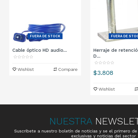
FUERA DE STOCK
FUERA DE STO
Cable óptico HD audio...
Herraje de retenció
D...
Wishlist
Compare
Precio
$3.808
Wishlist
NUESTRA
NEWSLE
Suscribete a nuestro boletín de noticias y se el primero d
exclusivas y noticias del sector