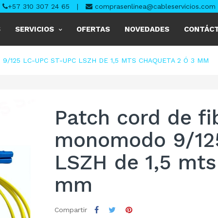
+57 310 307 24 65
|
comprasenlinea@cableservicios.com
S
SERVICIOS
OFERTAS
NOVEDADES
CONTÁC
9/125 LC-UPC ST-UPC LSZH DE 1,5 MTS CHAQUETA 2 Ó 3 MM
Patch cord de fi
monomodo 9/12
LSZH de 1,5 mts
mm
Compartir