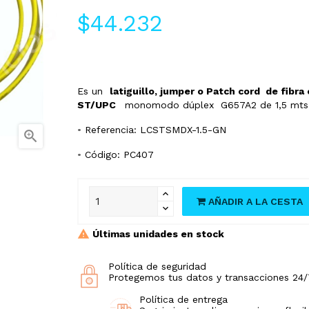
$44.232
Es un
latiguillo, jumper o Patch cord de fibra
ST/UPC
monomodo dúplex G657A2 de 1,5 mts,
•
Referencia: LCSTSMDX-1.5-GN

•
Código: PC407
AÑADIR A LA CESTA
Últimas unidades en stock
Política de seguridad
Protegemos tus datos y transacciones 24/
Política de entrega