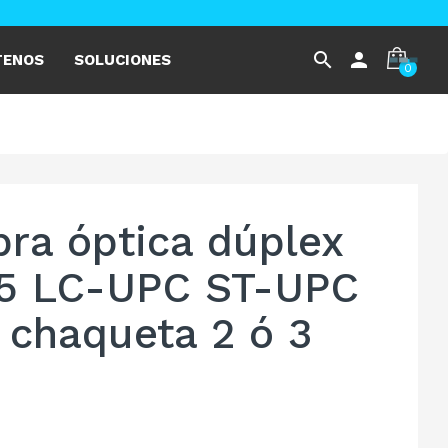
search
person
TENOS
SOLUCIONES
0
bra óptica dúplex
5 LC-UPC ST-UPC
 chaqueta 2 ó 3