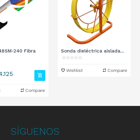
8SM-240 Fibra
Sonda dieléctrica aislada...
Wishlist
Compare
4.125
t
Compare
SÍGUENOS