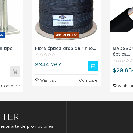
CK
¡EN OFERTA!
n tipo
Fibra óptica drop de 1 hilo...
MADSS04
óptica...
Precio
$344.267
Precio
$29.85
Wishlist
Compare
Compare
Wishlis
TTER
e enterarte de promociones