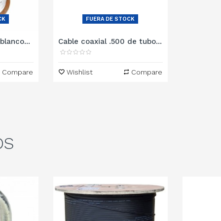
CK
FUERA DE STOCK
blanco...
Cable coaxial .500 de tubo...
Compare
Wishlist
Compare
OS