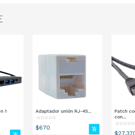
E
n 1
Adaptador unión RJ-45...
Patch co
con...
Precio
$670
Precio
$27.37