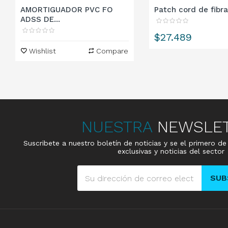
AMORTIGUADOR PVC FO
Patch cord de fibra 
ADSS DE...
Precio
$27.489
Wishlist
Compare
NUESTRA
NEWSLE
Suscribete a nuestro boletín de noticias y se el primero d
exclusivas y noticias del sector
SUB