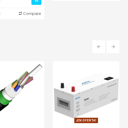
t
Compare
‹
›
¡EN OFERTA!