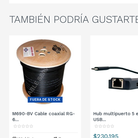
TAMBIÉN
PODRÍA GUSTART
FUERA DE STOCK
M690-BV Cable coaxial RG-
Hub multipuerto 5 e
6...
USB...
Precio
$230.195