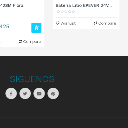
12SM Fibra
Batería Litio EPEVER 24V...
Wishlist
Compare
.425
t
Compare
SÍGUENOS