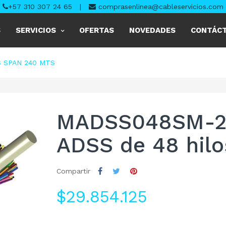
+57 310 307 24 65
|
comprasenlinea@cableservicios.com
S
SERVICIOS
OFERTAS
NOVEDADES
CONTÁC
S SPAN 240 MTS
MADSS048SM-240
ADSS de 48 hilo
Compartir
$29.854.125