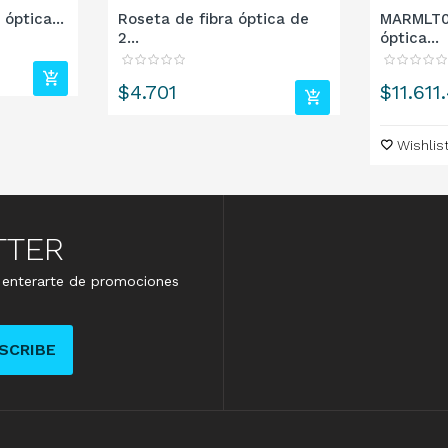
óptica...
Roseta de fibra óptica de
MARMLT0
2...
óptica...
Precio
Precio
$4.701
$11.611
Wishlis
TTER
e enterarte de promociones
SCRIBE