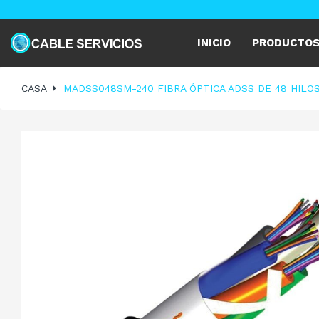
INICIO
PRODUCTO
CASA
MADSS048SM-240 FIBRA ÓPTICA ADSS DE 48 HILO