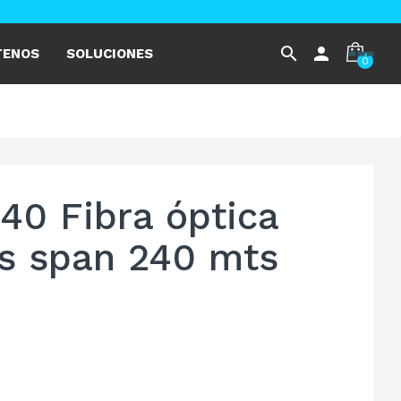
search
person
TENOS
SOLUCIONES
0
 Fibra óptica
s span 240 mts