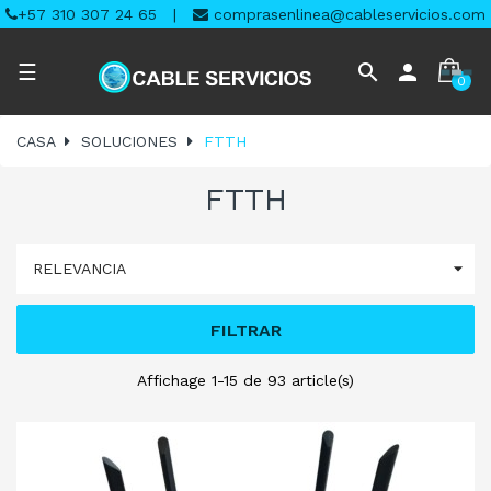
+57 310 307 24 65
|
comprasenlinea@cableservicios.com
Navegación
search
person
☰
0
de
palanca
CASA
SOLUCIONES
FTTH
FTTH

RELEVANCIA
FILTRAR
Affichage 1-15 de 93 article(s)