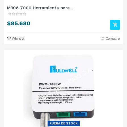
MB06-7000 Herramienta para...
Precio
$85.680
Wishlist
Compare
FUERA DE STOCK