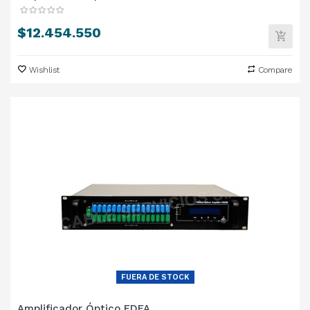
Precio
$12.454.550
Wishlist
Compare
FUERA DE STOCK
Amplificador Óptico EDFA...