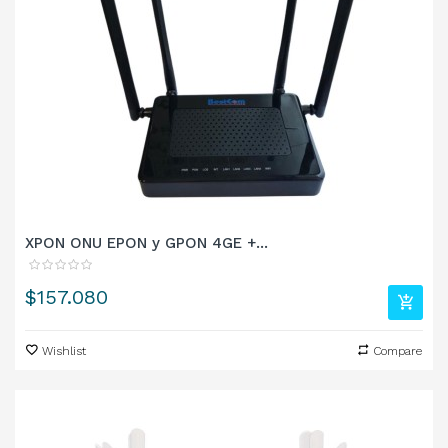
XPON ONU EPON y GPON 4GE +...
Precio
$157.080
Wishlist
Compare