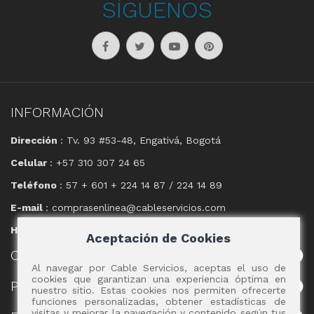
SÍGUENOS
INFORMACIÓN
Dirección
: Tv. 93 #53-48, Engativá, Bogotá
Celular
: +57 310 307 24 65
Teléfono
: 57 + 601 + 224 14 87 / 224 14 89
E-mail
: comprasenlinea@cableservicios.com
Horario
: 8:00 am a las 17:00 pm
Aceptación de Cookies
CABLE
SERVICIOS
Al navegar por Cable Servicios, aceptas el uso de
cookies que garantizan una experiencia óptima en
POLÍTICAS
nuestro sitio. Estas cookies nos permiten ofrecerte
funciones personalizadas, obtener estadísticas de
visitas y mejorar la navegación y contenido según tus