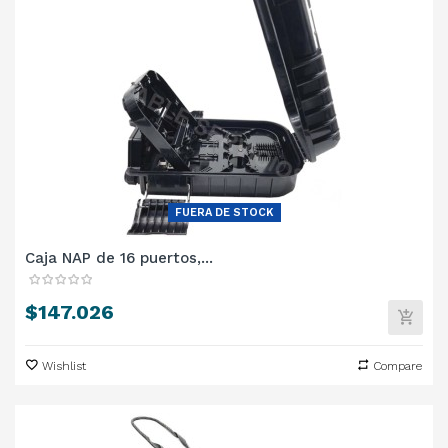
FUERA DE STOCK
Caja NAP de 16 puertos,...
Precio
$147.026
Wishlist
Compare