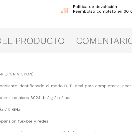
Política de devolución
Reembolso completo en 30 día
DEL PRODUCTO
COMENTARI
os EPON y GPON).
diente identificando el modo OLT local para completar el acc
res técnicos 802.11 b / g / n / ac.
Hz / 5 GHz.
xpansión flexible y redes.