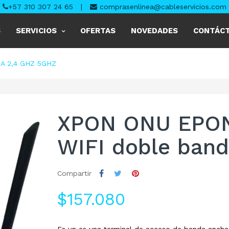
+57 310 307 24 65
|
comprasenlinea@cableservicios.com
S
SERVICIOS
OFERTAS
NOVEDADES
CONTÁC
A 2,4 GHZ 5GHZ
XPON ONU EPON
WIFI doble ban
Compartir
$157.080
Es un es una terminal de acceso de banda ancha d