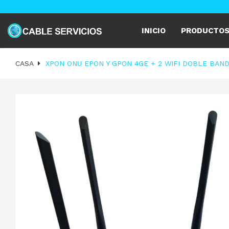
INICIO
PRODUCTO
CASA
XPON ONU EPON Y GPON 4GE + 2 WIFI DOBLE BAND