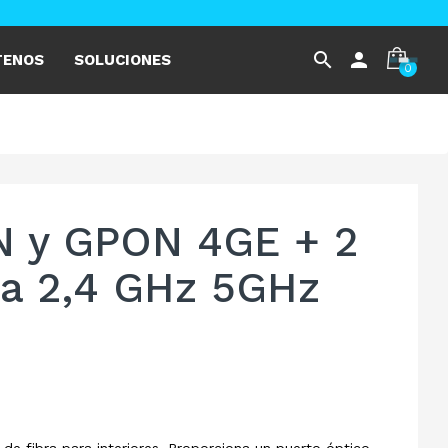
search
person
TENOS
SOLUCIONES
0
 y GPON 4GE + 2
da 2,4 GHz 5GHz
e fibra para interiores. Proporciona un puerto óptico