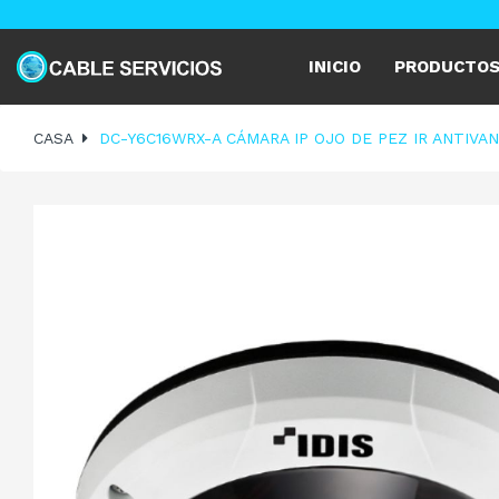
INICIO
PRODUCTO
CASA
DC-Y6C16WRX-A CÁMARA IP OJO DE PEZ IR ANTIVAN