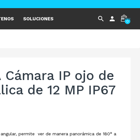
search
person
TENOS
SOLUCIONES
0
Cámara IP ojo de
lica de 12 MP IP67
n angular, permite ver de manera panorámica de 180° a