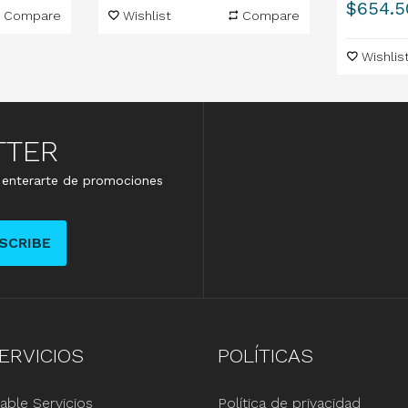
Precio
$654.5
Compare
Wishlist
Compare
Wishlis
TTER
e enterarte de promociones
SCRIBE
ERVICIOS
POLÍTICAS
able Servicios
Política de privacidad