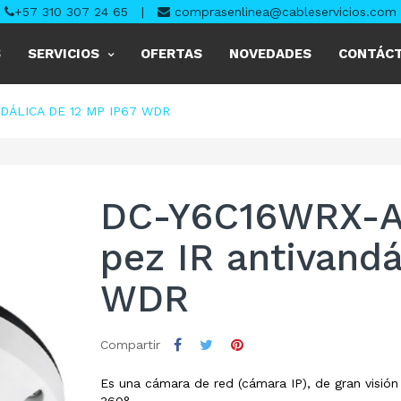
+57 310 307 24 65
|
comprasenlinea@cableservicios.com
S
SERVICIOS
OFERTAS
NOVEDADES
CONTÁC
DÁLICA DE 12 MP IP67 WDR
DC-Y6C16WRX-A 
pez IR antivandá
WDR
Compartir
Es una cámara de red (cámara IP), de gran visió
360°.