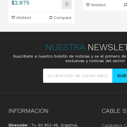
Precio
$2.975
Wishlist
Wishlist
Compare
NUESTRA
NEWSLE
Suscribete a nuestro boletín de noticias y se el primero d
exclusivas y noticias del sector
SUB
INFORMACIÓN
CABLE
S
Dirección
: Tv. 93 #53-48, Engativá,
Catálogos C