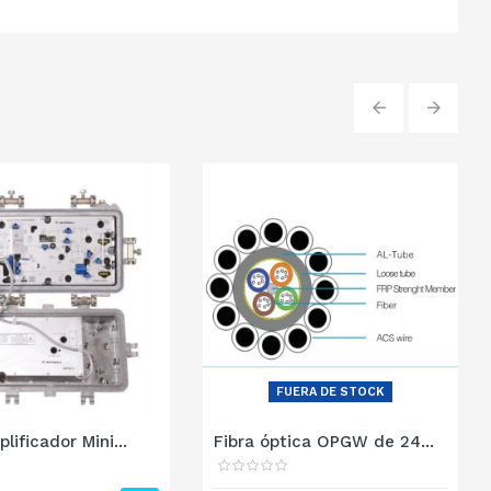
‹
›
FUERA DE STOCK
ificador Mini...
Fibra óptica OPGW de 24...