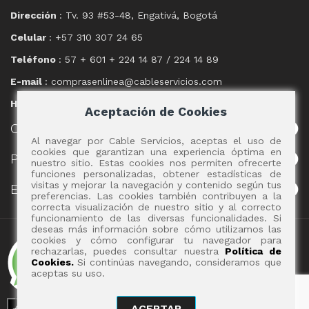
Dirección
: Tv. 93 #53-48, Engativá, Bogotá
Celular
: +57 310 307 24 65
Teléfono
: 57 + 601 + 224 14 87 / 224 14 89
E-mail
: comprasenlinea@cableservicios.com
Horario
: 8:00 am a las 17:00 pm
Aceptación de Cookies
CABLE
SERVICIOS
Al navegar por Cable Servicios, aceptas el uso de
cookies que garantizan una experiencia óptima en
POLÍTICAS
nuestro sitio. Estas cookies nos permiten ofrecerte
funciones personalizadas, obtener estadísticas de
visitas y mejorar la navegación y contenido según tus
EVENTOS
preferencias. Las cookies también contribuyen a la
correcta visualización de nuestro sitio y al correcto
funcionamiento de las diversas funcionalidades. Si
deseas más información sobre cómo utilizamos las
Copyright 2017 - Cable Servicios S.A.
cookies y cómo configurar tu navegador para
rechazarlas, puedes consultar nuestra
Política de
Cookies.
Si continúas navegando, consideramos que
aceptas su uso.
ACEPTAR