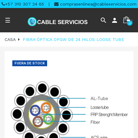
+57 310 307 24 65
|
comprasenlinea@cableservicios.com
Navegación
search
person
☰
0
de
palanca
CASA
FIBRA ÓPTICA OPGW DE 24 HILOS LOOSE TUBE
FUERA DE STOCK