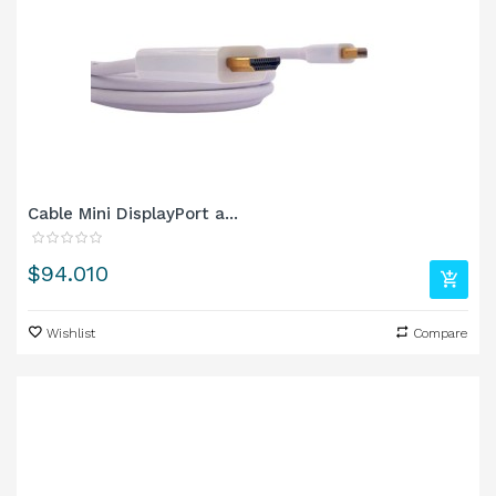
Cable Mini DisplayPort a...
Precio
$94.010
Wishlist
Compare