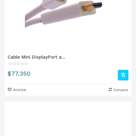
Cable Mini DisplayPort a...
Precio
$77.350
Wishlist
Compare