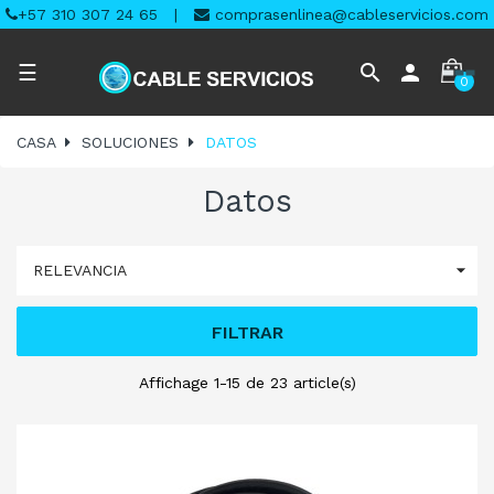
+57 310 307 24 65
|
comprasenlinea@cableservicios.com
Navegación
search
person
☰
0
de
palanca
CASA
SOLUCIONES
DATOS
Datos

RELEVANCIA
FILTRAR
Affichage 1-15 de 23 article(s)