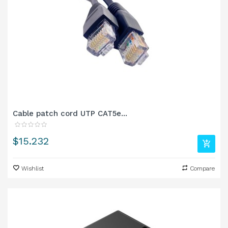
Cable patch cord UTP CAT5e...
Precio
$15.232
Wishlist
Compare