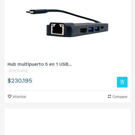
Hub multipuerto 5 en 1 USB...
Precio
$230.195
Wishlist
Compare