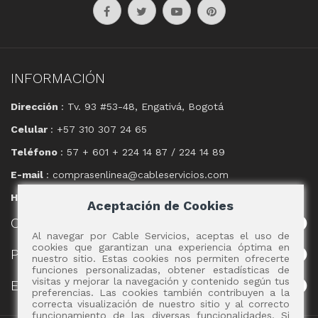
INFORMACIÓN
Dirección
: Tv. 93 #53-48, Engativá, Bogotá
Celular
: +57 310 307 24 65
Teléfono
: 57 + 601 + 224 14 87 / 224 14 89
E-mail
: comprasenlinea@cableservicios.com
Horario
: 8:00 am a las 17:00 pm
Aceptación de Cookies
CABLE
SERVICIOS
Al navegar por Cable Servicios, aceptas el uso de
cookies que garantizan una experiencia óptima en
POLÍTICAS
nuestro sitio. Estas cookies nos permiten ofrecerte
funciones personalizadas, obtener estadísticas de
visitas y mejorar la navegación y contenido según tus
EVENTOS
preferencias. Las cookies también contribuyen a la
correcta visualización de nuestro sitio y al correcto
funcionamiento de las diversas funcionalidades. Si