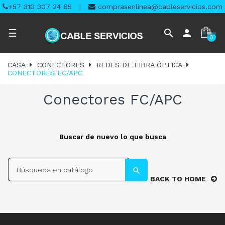
+57 310 307 24 65
|
comprasenlinea@cableservicios.com
Navegación
search
person
☰
0
de
palanca
CASA
CONECTORES
REDES DE FIBRA ÓPTICA
CONECTORES FC/APC
Conectores FC/APC
Buscar de nuevo lo que busca
search
search
BACK TO HOME