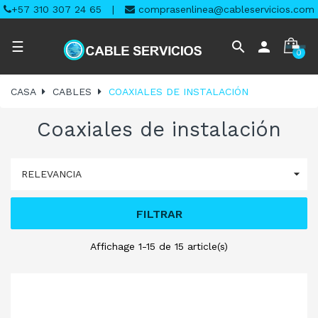
+57 310 307 24 65
|
comprasenlinea@cableservicios.com
Navegación
search
person
☰
0
de
palanca
CASA
CABLES
COAXIALES DE INSTALACIÓN
Coaxiales de instalación

RELEVANCIA
FILTRAR
Affichage 1-15 de 15 article(s)