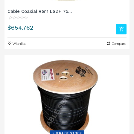
Cable Coaxial RG11 LSZH 75...
Precio
$654.762
Wishlist
Compare
FUERA DE STOCK