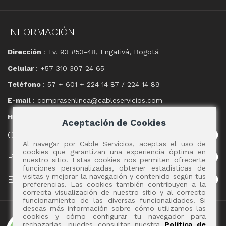
INFORMACIÓN
Dirección
: Tv. 93 #53-48, Engativá, Bogotá
Celular
: +57 310 307 24 65
Teléfono
: 57 + 601 + 224 14 87 / 224 14 89
E-mail
: comprasenlinea@cableservicios.com
Horario
: 8:00 am a las 17:00 pm
Aceptación de Cookies
CABLE
SERVICIOS
Al navegar por Cable Servicios, aceptas el uso de
cookies que garantizan una experiencia óptima en
POLÍTICAS
nuestro sitio. Estas cookies nos permiten ofrecerte
funciones personalizadas, obtener estadísticas de
visitas y mejorar la navegación y contenido según tus
EVENTOS
preferencias. Las cookies también contribuyen a la
correcta visualización de nuestro sitio y al correcto
funcionamiento de las diversas funcionalidades. Si
deseas más información sobre cómo utilizamos las
Copyright 2017 - Cable Servicios S.A.
cookies y cómo configurar tu navegador para
rechazarlas, puedes consultar nuestra
Política de