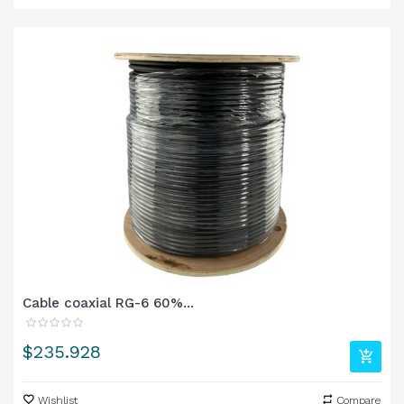
Cable coaxial RG-6 60%...
Precio
$235.928
Wishlist
Compare