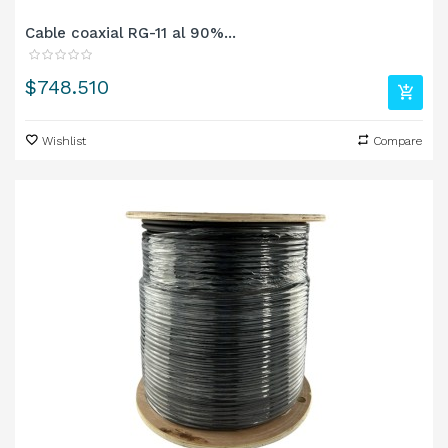
Cable coaxial RG-11 al 90%...
Precio
$748.510
Wishlist
Compare