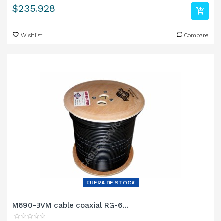
Precio
$235.928
Wishlist
Compare
FUERA DE STOCK
M690-BVM cable coaxial RG-6...