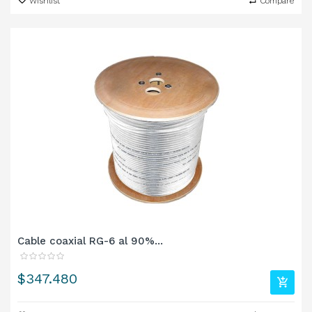
Wishlist
Compare
Cable coaxial RG-6 al 90%...
Precio
$347.480