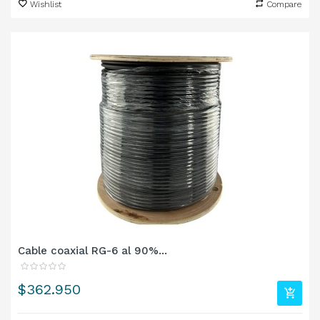
Wishlist
Compare
Cable coaxial RG-6 al 90%...
Precio
$362.950