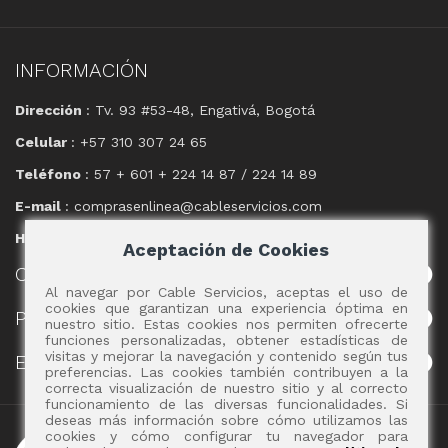
INFORMACIÓN
Dirección
: Tv. 93 #53-48, Engativá, Bogotá
Celular
: +57 310 307 24 65
Teléfono
: 57 + 601 + 224 14 87 / 224 14 89
E-mail
: comprasenlinea@cableservicios.com
Horario
: 8:00 am a las 17:00 pm
Aceptación de Cookies
CABLE
SERVICIOS
Al navegar por Cable Servicios, aceptas el uso de
cookies que garantizan una experiencia óptima en
POLÍTICAS
nuestro sitio. Estas cookies nos permiten ofrecerte
funciones personalizadas, obtener estadísticas de
visitas y mejorar la navegación y contenido según tus
EVENTOS
preferencias. Las cookies también contribuyen a la
correcta visualización de nuestro sitio y al correcto
funcionamiento de las diversas funcionalidades. Si
deseas más información sobre cómo utilizamos las
Copyright 2017 - Cable Servicios S.A.
cookies y cómo configurar tu navegador para