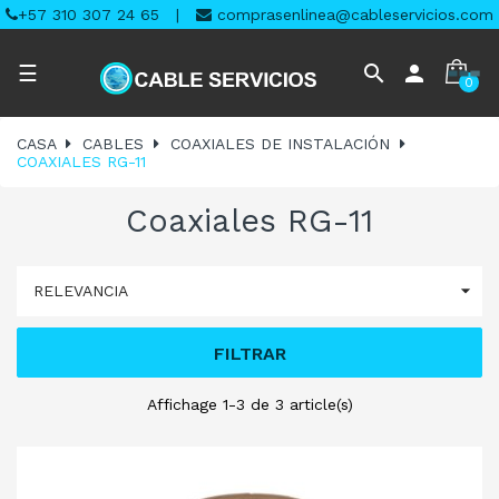
+57 310 307 24 65
|
comprasenlinea@cableservicios.com
Navegación
search
person
☰
0
de
palanca
CASA
CABLES
COAXIALES DE INSTALACIÓN
COAXIALES RG-11
Coaxiales RG-11

RELEVANCIA
FILTRAR
Affichage 1-3 de 3 article(s)