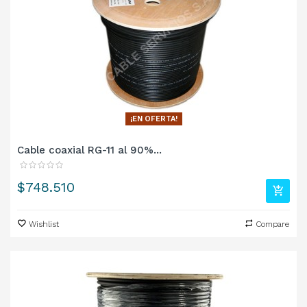
¡EN OFERTA!
Cable coaxial RG-11 al 90%...
Precio
$748.510
Wishlist
Compare