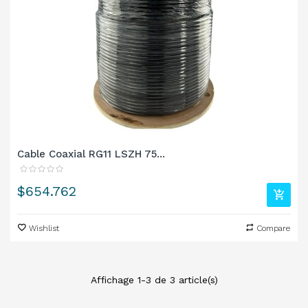
Cable Coaxial RG11 LSZH 75...
Precio
$654.762
Wishlist
Compare
Affichage 1-3 de 3 article(s)