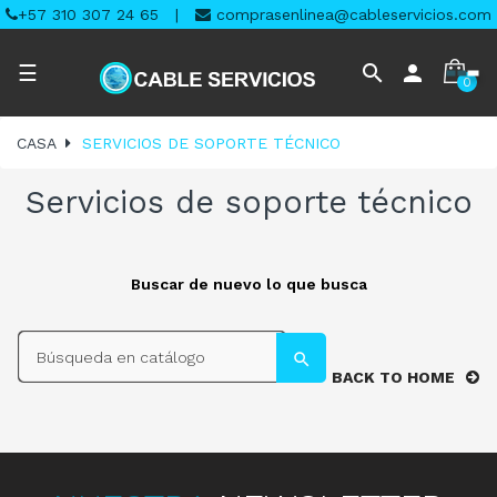
+57 310 307 24 65
|
comprasenlinea@cableservicios.com
Navegación
search
person
☰
0
de
palanca
CASA
SERVICIOS DE SOPORTE TÉCNICO
Servicios de soporte técnico
Buscar de nuevo lo que busca
search
search
BACK TO HOME