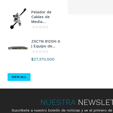
Pelador de
Cables de
Media...
ZXCTN 6120H-S
| Equipo de...
Precio
$27.370.000
VIEW ALL
NUESTRA
NEWSLE
Suscribete a nuestro boletín de noticias y se el primero d