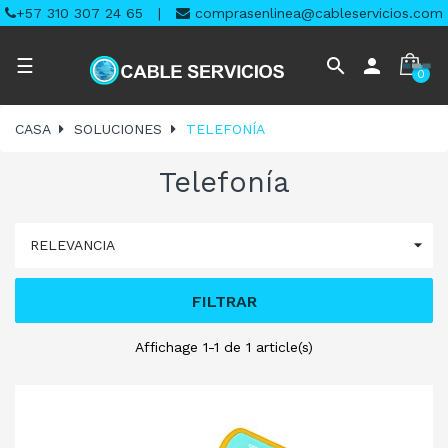
+57 310 307 24 65
|
comprasenlinea@cableservicios.com
Navegación
search
person
☰
0
de
palanca
CASA
SOLUCIONES
TELEFONÍA
Telefonía

RELEVANCIA
FILTRAR
Affichage 1-1 de 1 article(s)