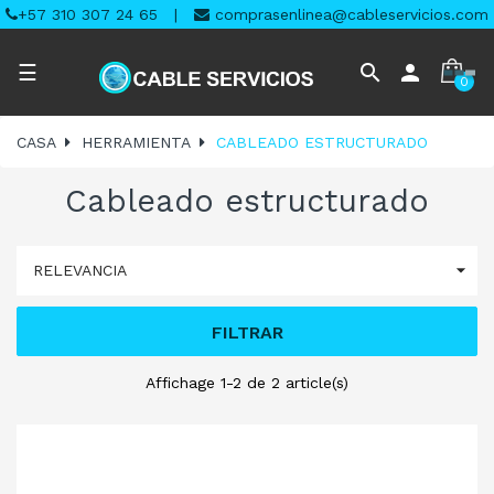
+57 310 307 24 65
|
comprasenlinea@cableservicios.com
Navegación
search
person
☰
0
de
palanca
CASA
HERRAMIENTA
CABLEADO ESTRUCTURADO
Cableado estructurado

RELEVANCIA
FILTRAR
Affichage 1-2 de 2 article(s)