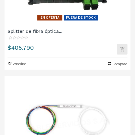
¡EN OFERTA!
FUERA DE STOCK
Splitter de fibra óptica...
Precio
$405.790
Wishlist
Compare