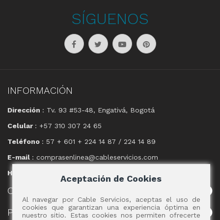
SÍGUENOS
INFORMACIÓN
Dirección
: Tv. 93 #53-48, Engativá, Bogotá
Celular
: +57 310 307 24 65
Teléfono
: 57 + 601 + 224 14 87 / 224 14 89
E-mail
: comprasenlinea@cableservicios.com
Horario
: 8:00 am a las 17:00 pm
Aceptación de Cookies
CABLE
SERVICIOS
Al navegar por Cable Servicios, aceptas el uso de
cookies que garantizan una experiencia óptima en
POLÍTICAS
nuestro sitio. Estas cookies nos permiten ofrecerte