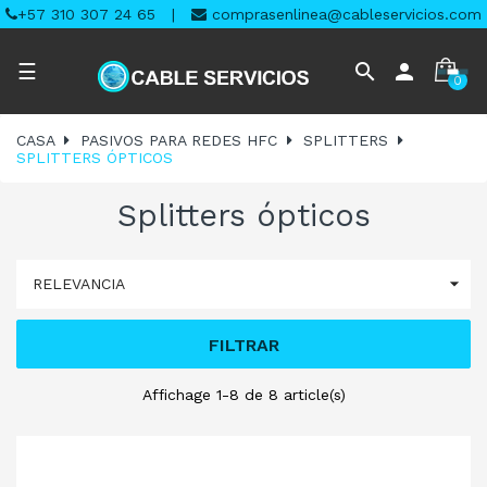
+57 310 307 24 65
|
comprasenlinea@cableservicios.com
Navegación
search
person
☰
0
de
palanca
CASA
PASIVOS PARA REDES HFC
SPLITTERS
SPLITTERS ÓPTICOS
Splitters ópticos

RELEVANCIA
FILTRAR
Affichage 1-8 de 8 article(s)