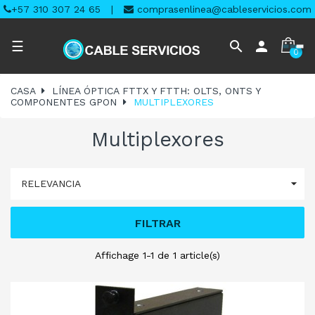
+57 310 307 24 65
|
comprasenlinea@cableservicios.com
Navegación
search
person
☰
0
de
palanca
CASA
LÍNEA ÓPTICA FTTX Y FTTH: OLTS, ONTS Y
COMPONENTES GPON
MULTIPLEXORES
Multiplexores

RELEVANCIA
FILTRAR
Affichage 1-1 de 1 article(s)