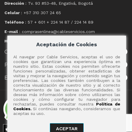
Dirección
: Tv. 93 #53-48, Engativá, Bogotá
Celular
: +57 310 307 24 65
Teléfono
: 57 + 601 + 224 14 87 / 224 14 89
E-mail
: comprasenlinea@cableservicios.com
Horario
: 8:00 am a las 17:00 pm
Aceptación de Cookies
CABLE
SERVICIOS
Al navegar por Cable Servicios, aceptas el uso de
cookies que garantizan una experiencia óptima en
POLÍTICAS
nuestro sitio. Estas cookies nos permiten ofrecerte
funciones personalizadas, obtener estadísticas de
visitas y mejorar la navegación y contenido según tus
EVENTOS
preferencias. Las cookies también contribuyen a la
correcta visualización de nuestro sitio y al correcto
funcionamiento de las diversas funcionalidades. Si
deseas más información sobre cómo utilizamos las
Copyright 2017 - Cable Servicios S.A.
cookies y cómo configurar tu navegador para
rechazarlas, puedes consultar nuestra
Política de
Cookies.
Si continúas navegando, consideramos que
aceptas su uso.
ACEPTAR