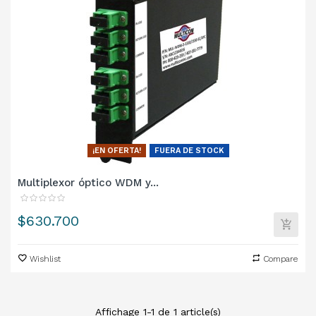
¡EN OFERTA!
FUERA DE STOCK
Multiplexor óptico WDM y...
Precio
$630.700
Wishlist
Compare
Affichage 1-1 de 1 article(s)