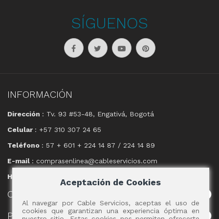
SÍGUENOS
INFORMACIÓN
Dirección
: Tv. 93 #53-48, Engativá, Bogotá
Celular
: +57 310 307 24 65
Teléfono
: 57 + 601 + 224 14 87 / 224 14 89
E-mail
: comprasenlinea@cableservicios.com
Horario
: 8:00 am a las 17:00 pm
Aceptación de Cookies
CABLE
SERVICIOS
Al navegar por Cable Servicios, aceptas el uso de
cookies que garantizan una experiencia óptima en
POLÍTICAS
nuestro sitio. Estas cookies nos permiten ofrecerte