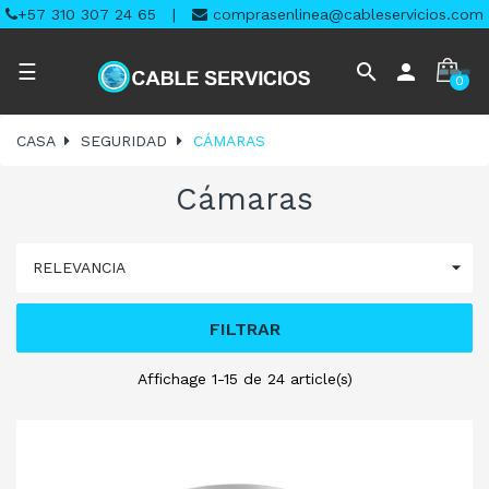
+57 310 307 24 65
|
comprasenlinea@cableservicios.com
Navegación
search
person
☰
0
de
palanca
CASA
SEGURIDAD
CÁMARAS
Cámaras

RELEVANCIA
FILTRAR
Affichage 1-15 de 24 article(s)