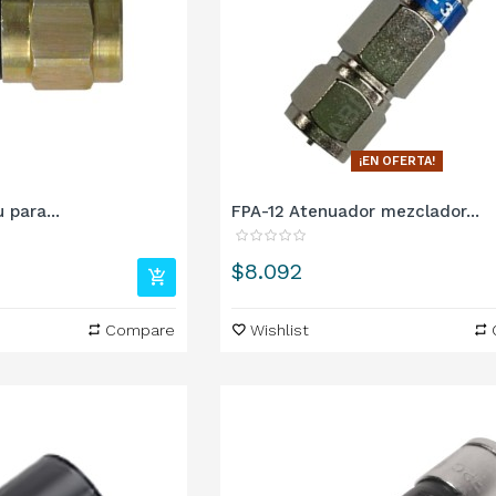
¡EN OFERTA!
 para...
FPA-12 Atenuador mezclador...
Precio
$8.092
Compare
Wishlist