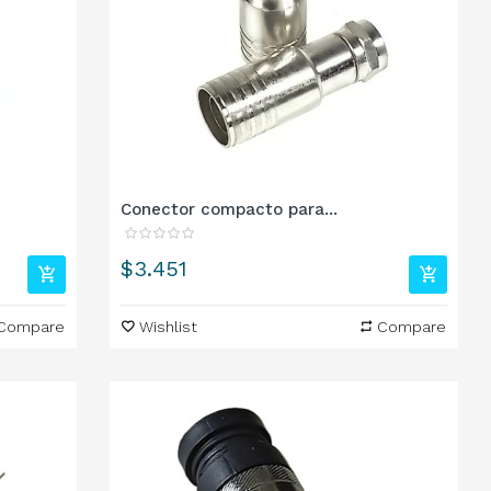
Conector compacto para...
Precio
$3.451
Compare
Wishlist
Compare