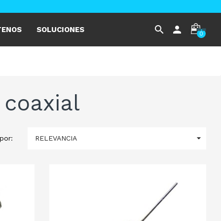
search
person
TENOS
SOLUCIONES
0
 coaxial

RELEVANCIA
por: