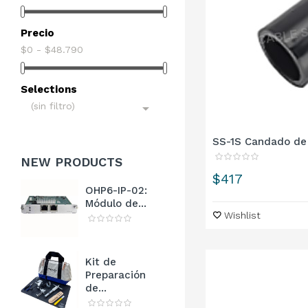
Precio
$0 - $48.790
Selections
(sin filtro)

SS-1S Candado de 
NEW
PRODUCTS
Precio
$417
OHP6-IP-02:
Módulo de...
Wishlist
Kit de
Preparación
de...