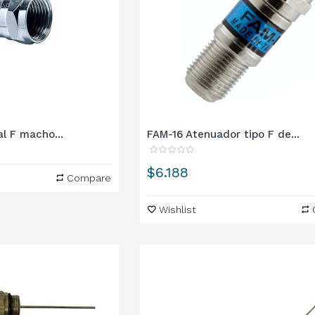
l F macho...
FAM-16 Atenuador tipo F de...
Precio
$6.188
Compare
Wishlist