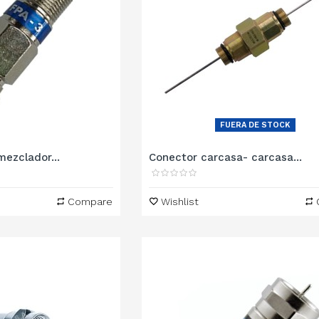
FUERA DE STOCK
ezclador...
Conector carcasa- carcasa...
Compare
Wishlist