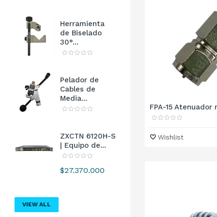
Herramienta
de Biselado
30°...
Pelador de
Cables de
Media...
FPA-15 Atenuador m
ZXCTN 6120H-S
Wishlist
| Equipo de...
Precio
$27.370.000
VIEW ALL