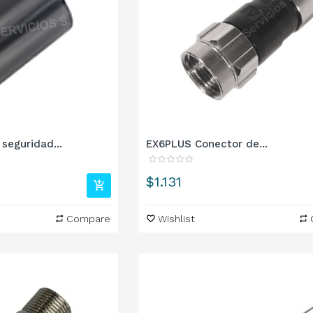
seguridad...
EX6PLUS Conector de...
Precio
$1.131
Compare
Wishlist