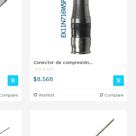
Conector de compresión...
Precio
$8.568
Compare
Wishlist
Compare