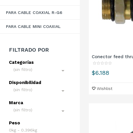
PARA CABLE COAXIAL R-G6
PARA CABLE MINI COAXIAL
FILTRADO POR
Conector feed thru
Categorías
(sin filtro)

Precio
$6.188
Disponibilidad
Wishlist
(sin filtro)

Marca
(sin filtro)

Peso
0kg - 0.396kg