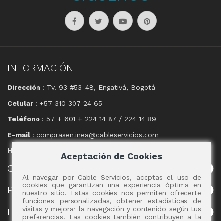
INFORMACIÓN
Dirección
: Tv. 93 #53-48, Engativá, Bogotá
Celular
: +57 310 307 24 65
Teléfono
: 57 + 601 + 224 14 87 / 224 14 89
E-mail
: comprasenlinea@cableservicios.com
Horario
: 8:00 am a las 17:00 pm
Aceptación de Cookies
CABLE
SERVICIOS
Al navegar por Cable Servicios, aceptas el uso de
cookies que garantizan una experiencia óptima en
POLÍTICAS
nuestro sitio. Estas cookies nos permiten ofrecerte
funciones personalizadas, obtener estadísticas de
visitas y mejorar la navegación y contenido según tus
EVENTOS
preferencias. Las cookies también contribuyen a la