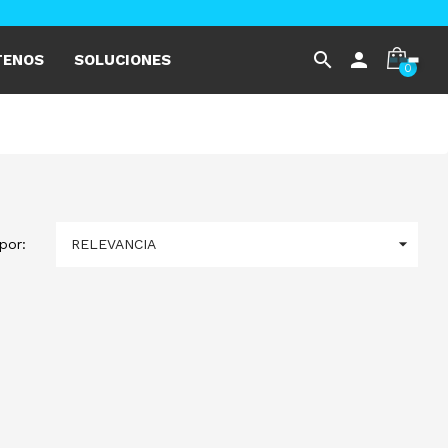
search
person
TENOS
SOLUCIONES
0

RELEVANCIA
por: