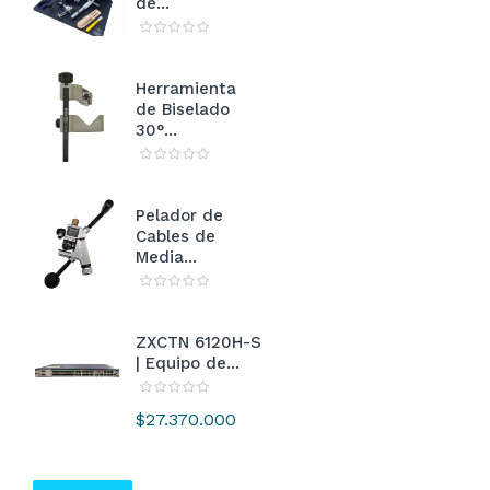
de...
Herramienta
de Biselado
30°...
Pelador de
Cables de
Media...
ZXCTN 6120H-S
| Equipo de...
Precio
$27.370.000