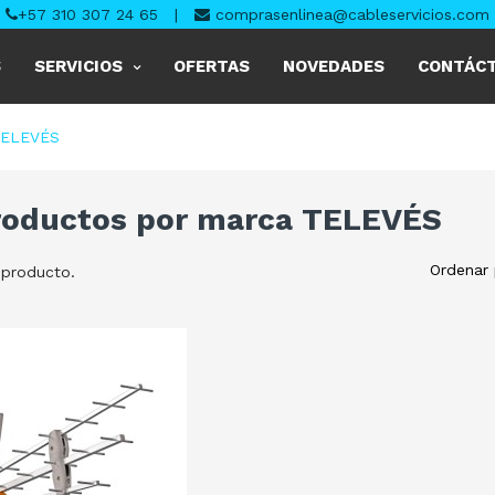
+57 310 307 24 65
|
comprasenlinea@cableservicios.com
S
SERVICIOS
OFERTAS
NOVEDADES
CONTÁC
ELEVÉS
productos por marca TELEVÉS
Ordenar 
 producto.