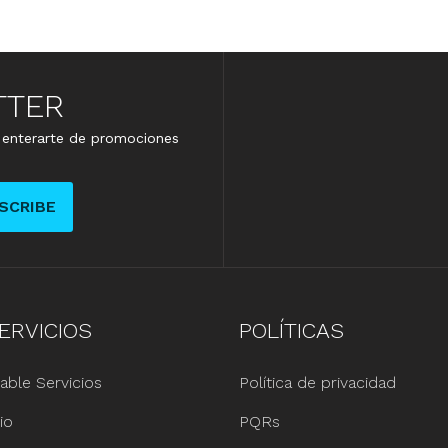
TTER
e enterarte de promociones
SCRIBE
ERVICIOS
POLÍTICAS
able Servicios
Política de privacidad
io
PQRs