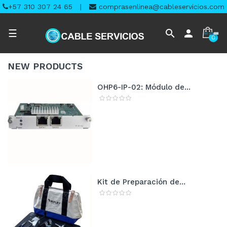
+57 310 307 24 65
|
comprasenlinea@cableservicios.com
Navegación
search
person
☰
0
de
palanca
NEW
PRODUCTS
OHP6-IP-02: Módulo de...
Kit de Preparación de...