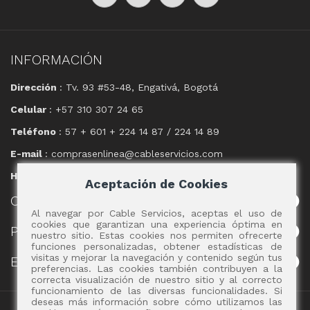
INFORMACIÓN
Dirección
: Tv. 93 #53-48, Engativá, Bogotá
Celular
: +57 310 307 24 65
Teléfono
: 57 + 601 + 224 14 87 / 224 14 89
E-mail
: comprasenlinea@cableservicios.com
Horario
: 8:00 am a las 17:00 pm
Aceptación de Cookies
CABLE
SERVICIOS
Al navegar por Cable Servicios, aceptas el uso de
cookies que garantizan una experiencia óptima en
POLÍTICAS
nuestro sitio. Estas cookies nos permiten ofrecerte
funciones personalizadas, obtener estadísticas de
visitas y mejorar la navegación y contenido según tus
EVENTOS
preferencias. Las cookies también contribuyen a la
correcta visualización de nuestro sitio y al correcto
funcionamiento de las diversas funcionalidades. Si
deseas más información sobre cómo utilizamos las
Copyright 2017 - Cable Servicios S.A.