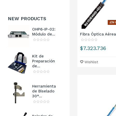
NEW
PRODUCTS
¡EN
OHP6-IP-02:
Fibra Óptica Aérea
Módulo de...
Precio
$7.323.736
Kit de
Preparación
Wishlist
de...
Herramienta
de Biselado
30°...