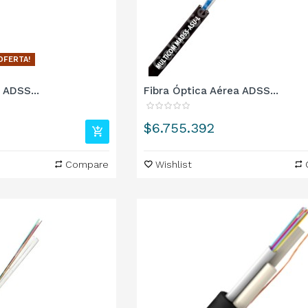
 OFERTA!
 ADSS...
Fibra Óptica Aérea ADSS...
Precio
$6.755.392
Compare
Wishlist