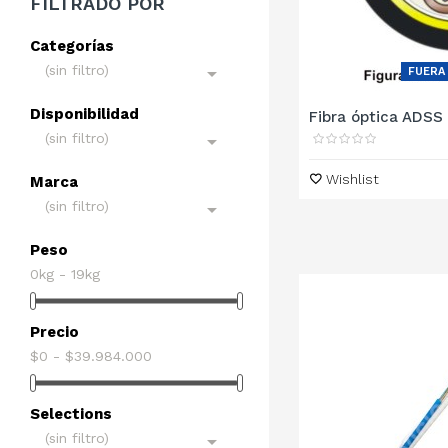
FILTRADO POR
Categorías
(sin filtro)

FUERA
Disponibilidad
Fibra óptica ADSS 
(sin filtro)

Wishlist
Marca
(sin filtro)

Peso
0kg - 19kg
Precio
$0 - $39.984.000
Selections
(sin filtro)
