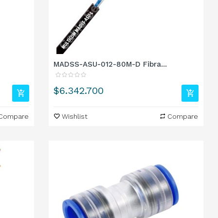
MADSS-ASU-012-80M-D Fibra...
Precio
$6.342.700
Compare
Wishlist
Compare