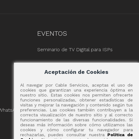
EVENTOS
Seminario de TV Digital para ISPs
Aceptación de Cookies
Al navegar por Cable Servicios, aceptas el uso de
cookies que garantizan una experiencia óptima en
nuestro sitio. Estas cookies nos permiten ofrecerte
funciones personalizadas, obtener estadísticas de
visitas y mejorar la navegación y contenido según tus
 WhatsApp
preferencias. Las cookies también contribuyen a la
correcta visualización de nuestro sitio y al correcto
funcionamiento de las diversas funcionalidades. Si
deseas más información sobre cómo utilizamos las
cookies y cómo configurar tu navegador para
rechazarlas, puedes consultar nuestra
Política de