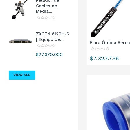
Pelador de
Cables de
Media...
ZXCTN 6120H-S
| Equipo de...
Fibra Óptica Aérea
Precio
$27.370.000
Precio
$7.323.736
VIEW ALL