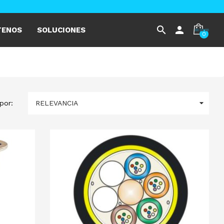
search
person
TENOS
SOLUCIONES
0

RELEVANCIA
por: