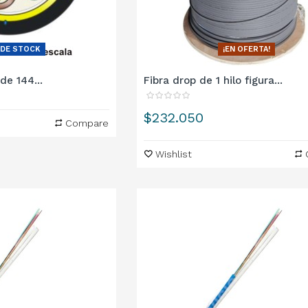
 DE STOCK
¡EN OFERTA!
de 144...
Fibra drop de 1 hilo figura...
Precio
$232.050
Compare
Wishlist