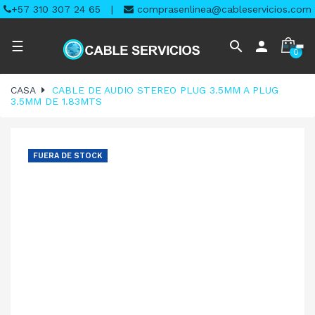
+57 310 307 24 65
|
comprasenlinea@cableservicios.com
Navegación
search
person
☰
0
de
palanca
CASA
CABLE DE AUDIO STEREO PLUG 3.5MM A PLUG
3.5MM DE 1.83MTS
FUERA DE STOCK