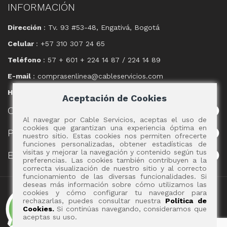
INFORMACIÓN
Dirección
: Tv. 93 #53-48, Engativá, Bogotá
Celular
: +57 310 307 24 65
Teléfono
: 57 + 601 + 224 14 87 / 224 14 89
E-mail
: comprasenlinea@cableservicios.com
Horario
: 8:00 am a las 17:00 pm
Aceptación de Cookies
CABLE
SERVICIOS
Al navegar por Cable Servicios, aceptas el uso de
cookies que garantizan una experiencia óptima en
POLÍTICAS
nuestro sitio. Estas cookies nos permiten ofrecerte
funciones personalizadas, obtener estadísticas de
visitas y mejorar la navegación y contenido según tus
EVENTOS
preferencias. Las cookies también contribuyen a la
correcta visualización de nuestro sitio y al correcto
funcionamiento de las diversas funcionalidades. Si
deseas más información sobre cómo utilizamos las
Copyright 2017 - Cable Servicios S.A.
cookies y cómo configurar tu navegador para
rechazarlas, puedes consultar nuestra
Política de
Cookies.
Si continúas navegando, consideramos que
aceptas su uso.