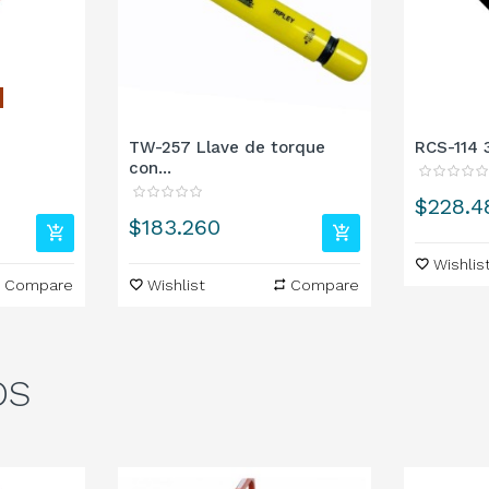
TW-257 Llave de torque
RCS-114 
con...
Precio
$228.4
Precio
$183.260
Wishlis
Compare
Wishlist
Compare
OS