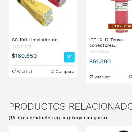
¡EN OFERTA!
CC-100 Limpiador de...
ITT 10-12 Tensa
conectores...
Precio
$160.650
Precio
$61.880
Wishlist
Compare
Wishlist
PRODUCTOS
RELACIONAD
(16 otros productos en la misma categoría)