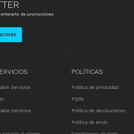
TTER
e enterarte de promociones
SCRIBE
ERVICIOS
POLÍTICAS
able Servicios
Política de privacidad
io
PQRs
able Servicios
Política de devoluciones
Política de envío
servicio al cliente
Condiciones de pago