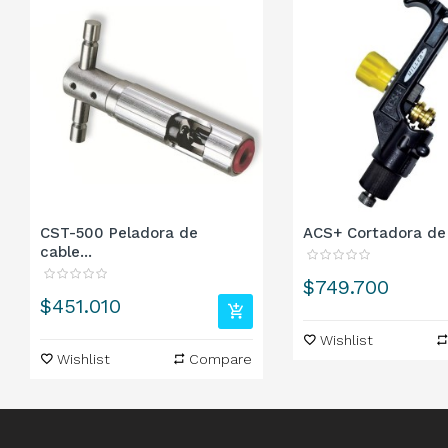
CST-500 Peladora de
ACS+ Cortadora de 
cable...
Precio
$749.700
Precio
$451.010
Wishlist
Wishlist
Compare