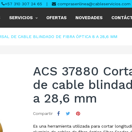
+57 310 307 24 65
|
comprasenlinea@cableservicios.com
S
SERVICIOS
OFERTAS
NOVEDADES
CONTÁC
SAL DE CABLE BLINDADO DE FIBRA ÓPTICA 8 A 28,6 MM
ACS 37880 Corta
de cable blindad
a 28,6 mm
Compartir
Es una herramienta utilizada para cortar longitu
aluminio de cables de fibra óptica Fiber Feeder,