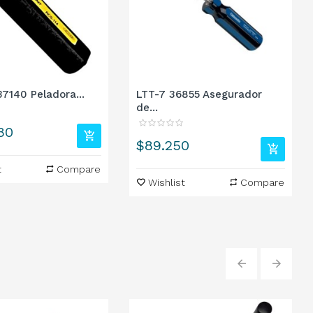
37140 Peladora...
LTT-7 36855 Asegurador
de...
80
Precio
$89.250
t
Compare
Wishlist
Compare
‹
›