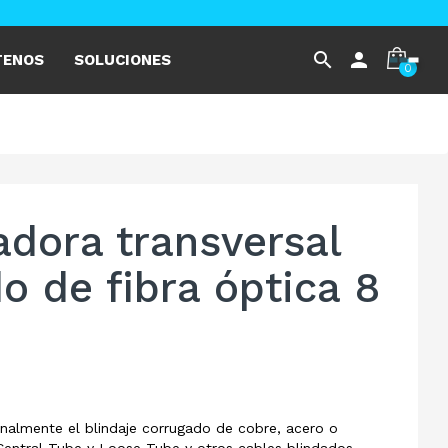
search
person
TENOS
SOLUCIONES
0
dora transversal
o de fibra óptica 8
dinalmente el blindaje corrugado de cobre, acero o
 Central Tube y Loose Tube y otros cables blindados.