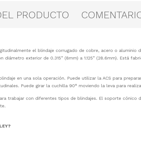
DEL PRODUCTO
COMENTARI
gitudinalmente el blindaje corrugado de cobre, acero o aluminio d
n diámetro exterior de 0.315” (8mm) a 1.125” (28.6mm). Está fabr
 blindaje en una sola operación. Puede utilizar la ACS para prep
udinales. Puede girar la cuchilla 90° moviendo la leva para realiza
para trabajar con diferentes tipos de blindajes. El soporte cónico 
te.
PLEY?