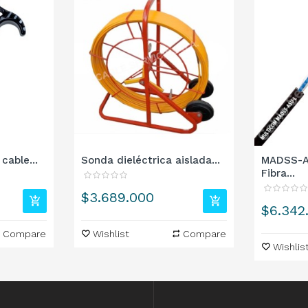
cable...
Sonda dieléctrica aislada...
MADSS-A
Fibra...
Precio
$3.689.000
Precio
$6.342
Compare
Wishlist
Compare
Wishlis