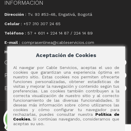
INFORMACIÓN
Dirección
: Tv. 93 #53-48, Engativá, Bogotá
Celular
: +57 310 307 24 65
Teléfono
: 57 + 601 + 224 14 87 / 224 14 89
E-mail
: comprasenlinea@cableservicios.com
Horario
: 8:00 am a las 17:00 pm
Aceptación de Cookies
CABLE
SERVICIOS
Al navegar por Cable Servicios, aceptas el uso de
cookies que garantizan una experiencia óptima en
POLÍTICAS
nuestro sitio. Estas cookies nos permiten ofrecerte
funciones personalizadas, obtener estadísticas de
visitas y mejorar la navegación y contenido según tus
EVENTOS
preferencias. Las cookies también contribuyen a la
correcta visualización de nuestro sitio y al correcto
funcionamiento de las diversas funcionalidades. Si
deseas más información sobre cómo utilizamos las
Copyright 2017 - Cable Servicios S.A.
cookies y cómo configurar tu navegador para
rechazarlas, puedes consultar nuestra
Política de
Cookies.
Si continúas navegando, consideramos que
aceptas su uso.