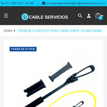
+57 310 307 24 65
|
comprasenlinea@cableservicios.com
Navegación
search
person
☰
0
de
palanca
CASA
TENSOR PLÁSTICO PARA FIBRA DROP PLANA 600N
FUERA DE STOCK