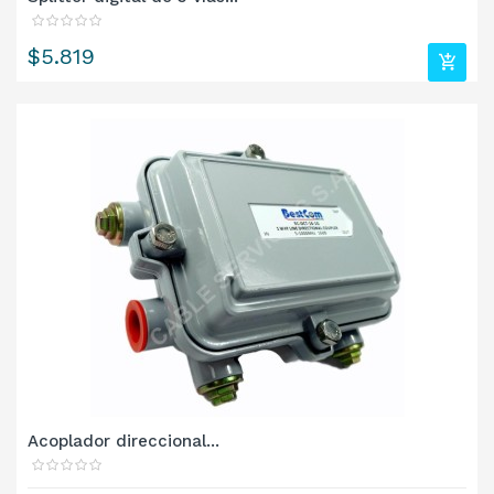
Precio
$5.819
Acoplador direccional...