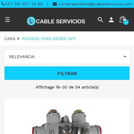
+57 310 307 24 65
|
comprasenlinea@cableservicios.com
Navegación
search
person
☰
0
de
palanca
CASA
PASIVOS PARA REDES HFC

RELEVANCIA
FILTRAR
Affichage 16-30 de 54 article(s)