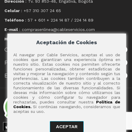
Dirección
: Tv. 93 #53-48, Engativá, Bogotá
Celular
: +57 310 307 24 65
Teléfono
: 57 + 601 + 224 14 87 / 224 14 89
E-mail
: comprasenlinea@cableservicios.com
Horario
: 8:00 am a las 17:00 pm
Aceptación de Cookies
CABLE
SERVICIOS
Al navegar por Cable Servicios, aceptas el uso de
cookies que garantizan una experiencia óptima en
POLÍTICAS
nuestro sitio. Estas cookies nos permiten ofrecerte
funciones personalizadas, obtener estadísticas de
visitas y mejorar la navegación y contenido según tus
EVENTOS
preferencias. Las cookies también contribuyen a la
correcta visualización de nuestro sitio y al correcto
funcionamiento de las diversas funcionalidades. Si
deseas más información sobre cómo utilizamos las
Copyright 2017 - Cable Servicios S.A.
cookies y cómo configurar tu navegador para
rechazarlas, puedes consultar nuestra
Política de
Cookies.
Si continúas navegando, consideramos que
aceptas su uso.
ACEPTAR