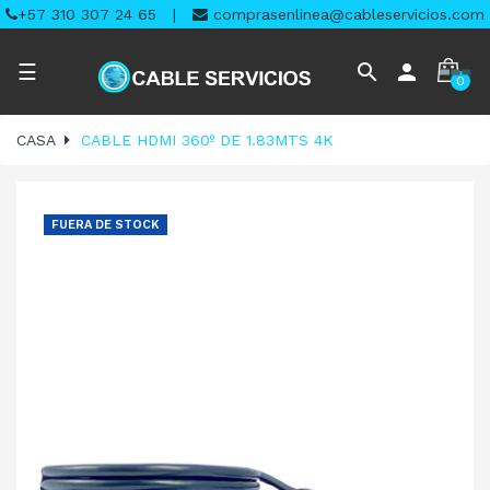
+57 310 307 24 65
|
comprasenlinea@cableservicios.com
Navegación
search
person
☰
0
de
palanca
CASA
CABLE HDMI 360º DE 1.83MTS 4K
FUERA DE STOCK