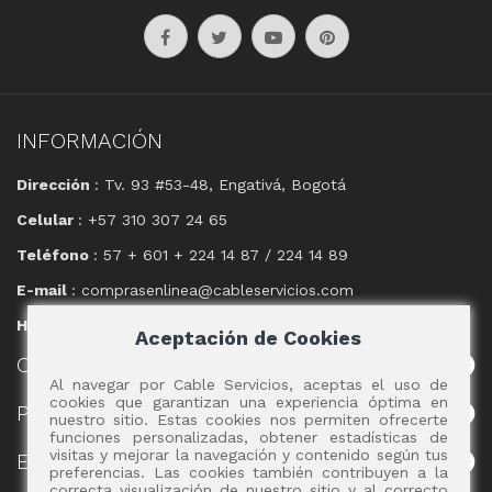
INFORMACIÓN
Dirección
: Tv. 93 #53-48, Engativá, Bogotá
Celular
: +57 310 307 24 65
Teléfono
: 57 + 601 + 224 14 87 / 224 14 89
E-mail
: comprasenlinea@cableservicios.com
Horario
: 8:00 am a las 17:00 pm
Aceptación de Cookies
CABLE
SERVICIOS
Al navegar por Cable Servicios, aceptas el uso de
cookies que garantizan una experiencia óptima en
POLÍTICAS
nuestro sitio. Estas cookies nos permiten ofrecerte
funciones personalizadas, obtener estadísticas de
visitas y mejorar la navegación y contenido según tus
EVENTOS
preferencias. Las cookies también contribuyen a la
correcta visualización de nuestro sitio y al correcto