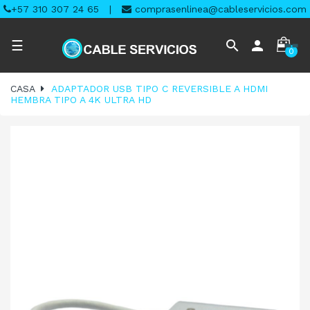
+57 310 307 24 65
|
comprasenlinea@cableservicios.com
Navegación
search
person
☰
0
de
palanca
CASA
ADAPTADOR USB TIPO C REVERSIBLE A HDMI
HEMBRA TIPO A 4K ULTRA HD