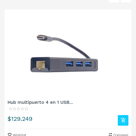
‹
›
Hub multipuerto 4 en 1 USB...
Precio
$129.249
Wishlist
Compare