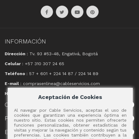
INFORMACIÓN
Dirección
: Tv. 93 #53-48, Engativá, Bogotá
Celular
: +57 310 307 24 65
Teléfono
: 57 + 601 + 224 14 87 / 224 14 89
E-mail
: comprasenlinea@cableservicios.com
Horario
: 8:00 am a las 17:00 pm
Aceptación de Cookies
CABLE
SERVICIOS
Al navegar por Cable Servicios, aceptas el uso de
cookies que garantizan una experiencia óptima en
POLÍTICAS
nuestro sitio. Estas cookies nos permiten ofrecerte
funciones personalizadas, obtener estadísticas de
visitas y mejorar la navegación y contenido según tus
EVENTOS
preferencias. Las cookies también contribuyen a la