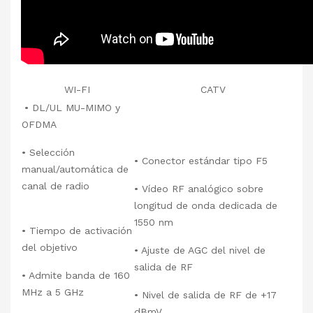
WI-FI
CATV
• DL/UL MU-MIMO y
OFDMA
• Selección
• Conector estándar tipo F5
manual/automática de
canal de radio
• Vídeo RF analógico sobre
longitud de onda dedicada de
1550 nm
• Tiempo de activación
del objetivo
• Ajuste de AGC del nivel de
salida de RF
• Admite banda de 160
MHz a 5 GHz
• Nivel de salida de RF de +17
dBmV