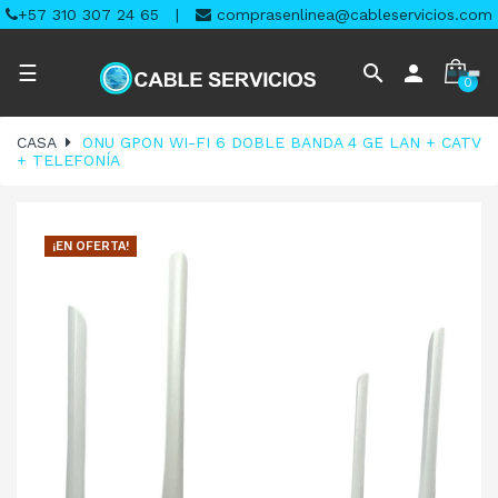
+57 310 307 24 65
|
comprasenlinea@cableservicios.com
Navegación
search
person
☰
0
de
palanca
CASA
ONU GPON WI-FI 6 DOBLE BANDA 4 GE LAN + CATV
+ TELEFONÍA
¡EN OFERTA!