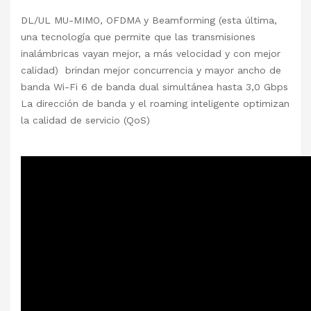
DL/UL MU-MIMO, OFDMA y Beamforming (esta última,
una tecnología que permite que las transmisiones
inalámbricas vayan mejor, a más velocidad y con mejor
calidad) brindan mejor concurrencia y mayor ancho de
banda Wi-Fi 6 de banda dual simultánea hasta 3,0 Gbps
La dirección de banda y el roaming inteligente optimizan
la calidad de servicio (QoS)