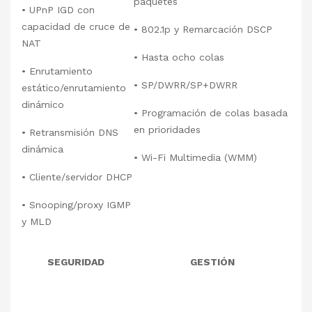
paquetes
• UPnP IGD con
capacidad de cruce de
• 802.1p y Remarcación DSCP
NAT
• Hasta ocho colas
• Enrutamiento
• SP/DWRR/SP+DWRR
estático/enrutamiento
dinámico
• Programación de colas basada
en prioridades
• Retransmisión DNS
dinámica
• Wi-Fi Multimedia (WMM)
• Cliente/servidor DHCP
• Snooping/proxy IGMP
y MLD
SEGURIDAD
GESTIÓN