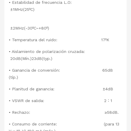
• Estabilidad de frecuencia L.O:
±1MHz(25ºC)
±2MHz(-30ºC~+80º)
• Temperatura del ruido: 17ºK
• Aislamiento de polarización cruzada:
20dB(Mín.)23dB(typ.)
• Ganancia de conversión: 65dB
(típ.)
• Planitud de ganancia: ±4dB
• VSWR de salida: 2 ∶ 1
• Rechazo: ≥58dB.
• Consumo de corriente: (para 13