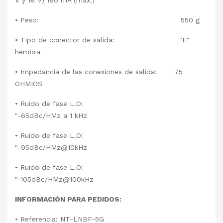
V y 18 V) 180 mA (máx.)
• Peso: 550 g
• Tipo de conector de salida: "F"
hembra
• Impedancia de las conexiones de salida: 75
OHMIOS
• Ruido de fase L.O:
"-65dBc/HMz a 1 kHz
• Ruido de fase L.O:
"-95dBc/HMz@10kHz
• Ruido de fase L.O:
"-105dBc/HMz@100kHz
INFORMACIÓN PARA PEDIDOS:
• Referencia: NT-LNBF-5G