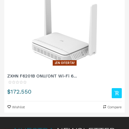
¡EN OFERTA!
ZXHN F6201B ONU/ONT Wi-Fi 6...
Precio
$172.550
Wishlist
Compare