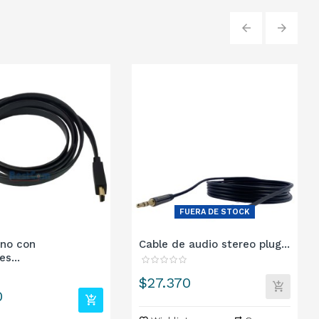
‹
›
FUERA DE STOCK
ano con
Cable de audio stereo plug...
s...
Precio
$27.370
0