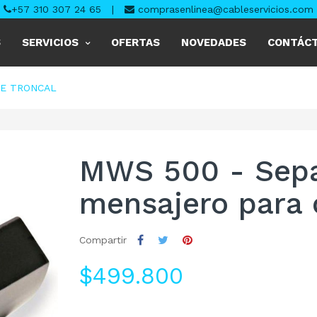
+57 310 307 24 65
|
comprasenlinea@cableservicios.com
S
SERVICIOS
OFERTAS
NOVEDADES
CONTÁC
LE TRONCAL
MWS 500 - Sepa
mensajero para 
Compartir
$499.800