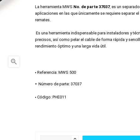
La herramienta MWS 
No. de parte 37037
, es un separador
aplicaciones en las que únicamente se requiere separar el
remates.
 Es una herramienta indispensable para instaladores y técnicos que trabajan con cable coaxial. Permite realizar cortes limpios y 
precisos, así como pelar el cable de forma rápida y sencil
rendimiento óptimo y una larga vida útil.

Referencia: 
MWS 500
• 
•
Número de parte: 
37037
Código: 
PHE011
• 