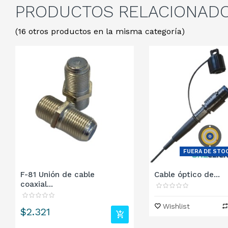
PRODUCTOS
RELACIONAD
(16 otros productos en la misma categoría)
FUERA DE STO
F-81 Unión de cable
Cable óptico de...
coaxial...
Wishlist
Precio
$2.321