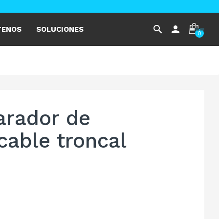
search
person
TENOS
SOLUCIONES
0
rador de
cable troncal