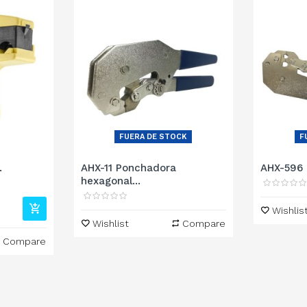
FUERA DE STOCK
F
.
AHX-11 Ponchadora
AHX-596 
hexagonal...
Wishlis
Wishlist
Compare
Compare