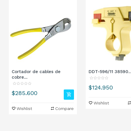
Cortador de cables de
DDT-596/11 38590..
cobre...
Precio
$124.950
Precio
$285.600
Wishlist
Wishlist
Compare