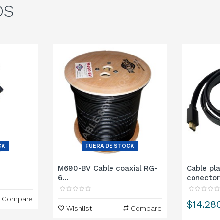
OS
CK
FUERA DE STOCK
M690-BV Cable coaxial RG-
Cable pl
6...
conectore
Compare
Precio
$14.28
Wishlist
Compare